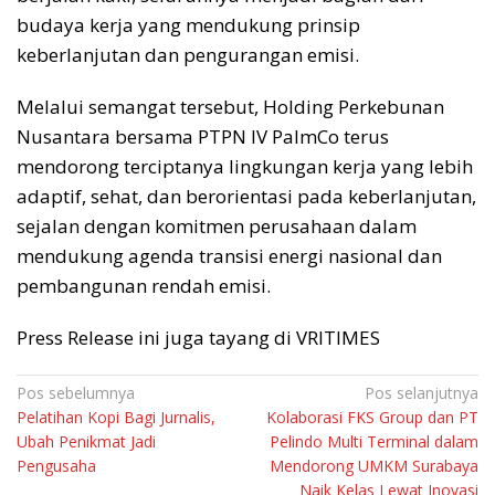
budaya kerja yang mendukung prinsip
keberlanjutan dan pengurangan emisi.
Melalui semangat tersebut, Holding Perkebunan
Nusantara bersama PTPN IV PalmCo terus
mendorong terciptanya lingkungan kerja yang lebih
adaptif, sehat, dan berorientasi pada keberlanjutan,
sejalan dengan komitmen perusahaan dalam
mendukung agenda transisi energi nasional dan
pembangunan rendah emisi.
Press Release ini juga tayang di VRITIMES
Navigasi
Pos sebelumnya
Pos selanjutnya
Pelatihan Kopi Bagi Jurnalis,
Kolaborasi FKS Group dan PT
pos
Ubah Penikmat Jadi
Pelindo Multi Terminal dalam
Pengusaha
Mendorong UMKM Surabaya
Naik Kelas Lewat Inovasi