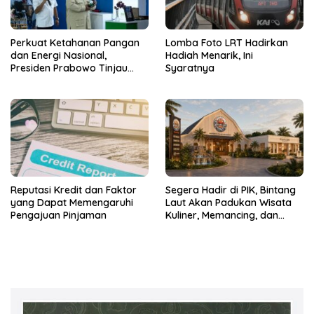
Perkuat Ketahanan Pangan
Lomba Foto LRT Hadirkan
dan Energi Nasional,
Hadiah Menarik, Ini
Presiden Prabowo Tinjau
Syaratnya
Hilirisasi Bioetanol PTPN I
(Persero), Subholding
Perkebunan Nusantara
Reputasi Kredit dan Faktor
Segera Hadir di PIK, Bintang
yang Dapat Memengaruhi
Laut Akan Padukan Wisata
Pengajuan Pinjaman
Kuliner, Memancing, dan
Ruang Komunitas