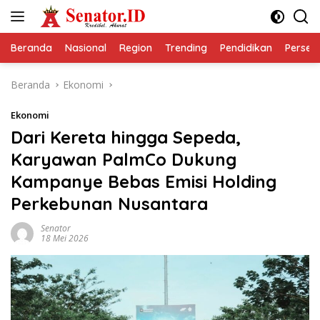
Langsung
ke
konten
Beranda
Nasional
Region
Trending
Pendidikan
Perseps
Beranda
Ekonomi
Ekonomi
Dari Kereta hingga Sepeda,
Karyawan PalmCo Dukung
Kampanye Bebas Emisi Holding
Perkebunan Nusantara
Senator
18 Mei 2026