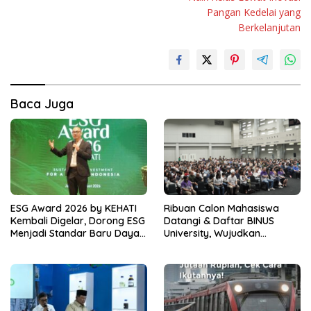
Pangan Kedelai yang
Berkelanjutan
Baca Juga
ESG Award 2026 by KEHATI
Ribuan Calon Mahasiswa
Kembali Digelar, Dorong ESG
Datangi & Daftar BINUS
Menjadi Standar Baru Daya
University, Wujudkan
Saing Bisnis Indonesia
Langkah Awal Menuju Karier
Global