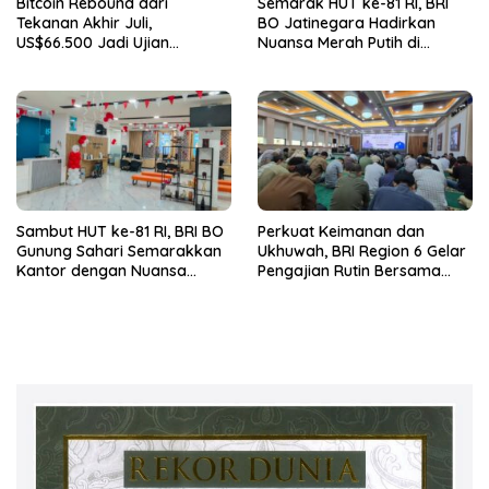
Bitcoin Rebound dari
Semarak HUT ke-81 RI, BRI
Tekanan Akhir Juli,
BO Jatinegara Hadirkan
US$66.500 Jadi Ujian
Nuansa Merah Putih di
Berikutnya
Lingkungan Kantor
Sambut HUT ke-81 RI, BRI BO
Perkuat Keimanan dan
Gunung Sahari Semarakkan
Ukhuwah, BRI Region 6 Gelar
Kantor dengan Nuansa
Pengajian Rutin Bersama
Merah Putih
Pekerja