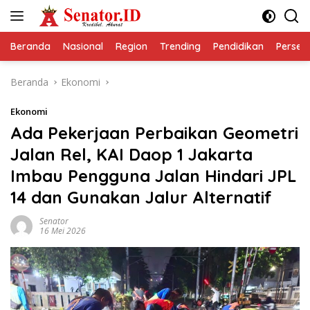
Langsung
ke
konten
Beranda
Nasional
Region
Trending
Pendidikan
Perseps
Beranda
Ekonomi
Ekonomi
Ada Pekerjaan Perbaikan Geometri
Jalan Rel, KAI Daop 1 Jakarta
Imbau Pengguna Jalan Hindari JPL
14 dan Gunakan Jalur Alternatif
Senator
16 Mei 2026