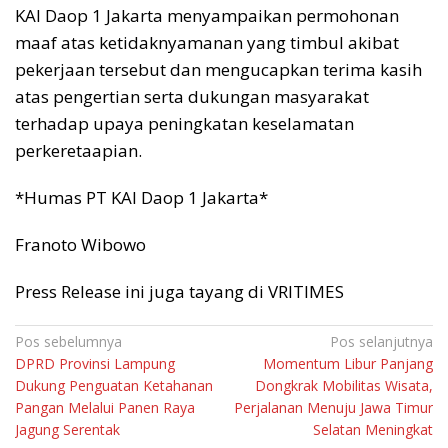
KAI Daop 1 Jakarta menyampaikan permohonan
maaf atas ketidaknyamanan yang timbul akibat
pekerjaan tersebut dan mengucapkan terima kasih
atas pengertian serta dukungan masyarakat
terhadap upaya peningkatan keselamatan
perkeretaapian.
*Humas PT KAI Daop 1 Jakarta*
Franoto Wibowo
Press Release ini juga tayang di VRITIMES
Navigasi
Pos sebelumnya
Pos selanjutnya
DPRD Provinsi Lampung
Momentum Libur Panjang
pos
Dukung Penguatan Ketahanan
Dongkrak Mobilitas Wisata,
Pangan Melalui Panen Raya
Perjalanan Menuju Jawa Timur
Jagung Serentak
Selatan Meningkat