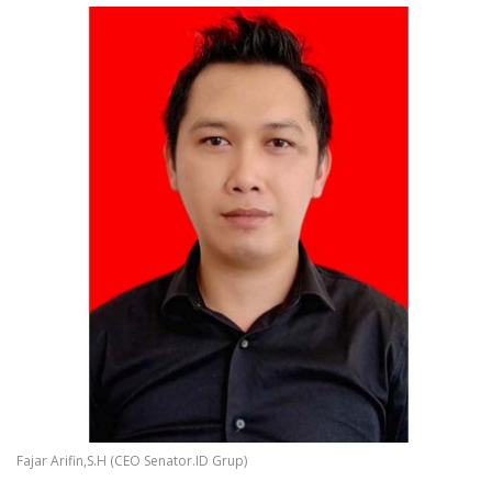
Fajar Arifin,S.H (CEO Senator.ID Grup)