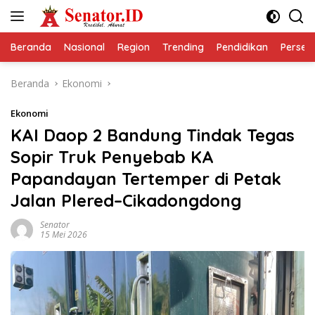
Langsung
ke
konten
Beranda
Nasional
Region
Trending
Pendidikan
Perseps
Beranda
Ekonomi
Ekonomi
KAI Daop 2 Bandung Tindak Tegas
Sopir Truk Penyebab KA
Papandayan Tertemper di Petak
Jalan Plered–Cikadongdong
Senator
15 Mei 2026