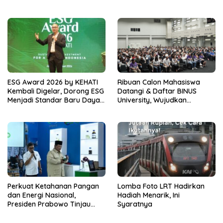
Nama Perusahaan Lewat
PTPN I Jadi Sorotan Media
Pelestarian Budaya
Amerika Serikat
ESG Award 2026 by KEHATI
Ribuan Calon Mahasiswa
Kembali Digelar, Dorong ESG
Datangi & Daftar BINUS
Menjadi Standar Baru Daya
University, Wujudkan
Saing Bisnis Indonesia
Langkah Awal Menuju Karier
Global
Perkuat Ketahanan Pangan
Lomba Foto LRT Hadirkan
dan Energi Nasional,
Hadiah Menarik, Ini
Presiden Prabowo Tinjau
Syaratnya
Hilirisasi Bioetanol PTPN I
(Persero), Subholding