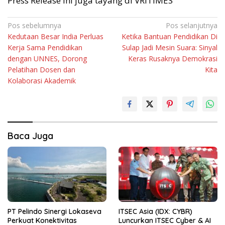
Press Release ini juga tayang di VRITIMES
Navigasi
Pos sebelumnya
Pos selanjutnya
Kedutaan Besar India Perluas
Ketika Bantuan Pendidikan Di
pos
Kerja Sama Pendidikan
Sulap Jadi Mesin Suara: Sinyal
dengan UNNES, Dorong
Keras Rusaknya Demokrasi
Pelatihan Dosen dan
Kita
Kolaborasi Akademik
Baca Juga
PT Pelindo Sinergi Lokaseva
ITSEC Asia (IDX: CYBR)
Perkuat Konektivitas
Luncurkan ITSEC Cyber & AI