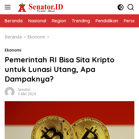
Langsung
ke
konten
Beranda
Nasional
Region
Trending
Pendidikan
Perseps
Beranda
Ekonomi
Ekonomi
Pemerintah RI Bisa Sita Kripto
untuk Lunasi Utang, Apa
Dampaknya?
Senator
5 Mei 2026