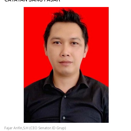
Fajar Arifin,S.H (CEO Senator.ID Grup)