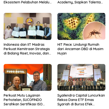
Ekosistem Pelabuhan Melalui
Academy, Siapkan Talenta
Pertumbuhan Kinerja
Indonesia untuk
Semester I 2026
Mengamankan dan
Memimpin Era AI
Indonesia dan IIT Madras
HIT Piece: Lindungi Rumah
Perkuat Kemitraan Strategis
dari Ancaman DBD di Musim
di Bidang Riset, Inovasi, dan
Hujan
Komersialisasi Teknologi
Deep-Tech
Perkuat Mutu Layanan
Syailendra Capital Luncurkan
Perhotelan, SUCOFINDO
Reksa Dana ETF Emas
Serahkan Sertifikasi ISO
Syariah di Bursa Efek
9001:2015 kepada Hotel
Indonesia