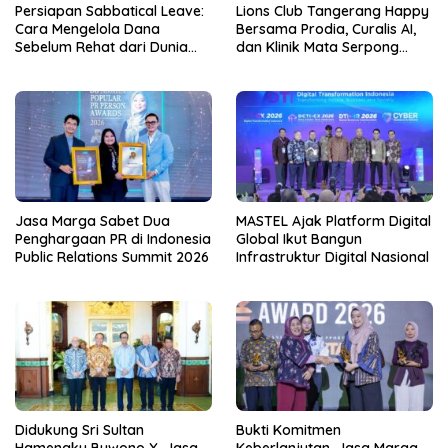
Persiapan Sabbatical Leave:
Lions Club Tangerang Happy
Cara Mengelola Dana
Bersama Prodia, Curalis AI,
Sebelum Rehat dari Dunia
dan Klinik Mata Serpong
Kerja
Perluas Akses Layanan
Kesehatan Preventif melalui
Bakti Sosial Kesehatan
Jasa Marga Sabet Dua
MASTEL Ajak Platform Digital
Penghargaan PR di Indonesia
Global Ikut Bangun
Public Relations Summit 2026
Infrastruktur Digital Nasional
Didukung Sri Sultan
Bukti Komitmen
Hamengku Buwono X, Jasa
Keberlanjutan, Jasa Marga