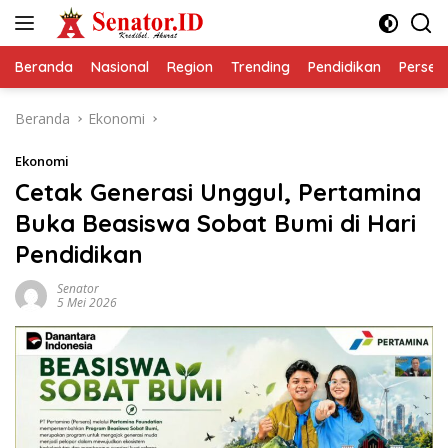
Langsung
ke
konten
Beranda
Nasional
Region
Trending
Pendidikan
Perseps
Beranda
Ekonomi
Ekonomi
Cetak Generasi Unggul, Pertamina
Buka Beasiswa Sobat Bumi di Hari
Pendidikan
Senator
5 Mei 2026