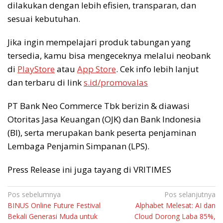
dilakukan dengan lebih efisien, transparan, dan
sesuai kebutuhan.
Jika ingin mempelajari produk tabungan yang
tersedia, kamu bisa mengeceknya melalui neobank
di
PlayStore
atau
App Store
. Cek info lebih lanjut
dan terbaru di link
s.id/promovalas
PT Bank Neo Commerce Tbk berizin & diawasi
Otoritas Jasa Keuangan (OJK) dan Bank Indonesia
(BI), serta merupakan bank peserta penjaminan
Lembaga Penjamin Simpanan (LPS).⁣
Press Release ini juga tayang di VRITIMES
Navigasi
Pos sebelumnya
Pos selanjutnya
BINUS Online Future Festival
Alphabet Melesat: AI dan
pos
Bekali Generasi Muda untuk
Cloud Dorong Laba 85%,