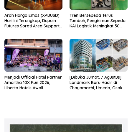
Arah Harga Emas (XAUUSD)
Tren Bersepeda Terus
Hari Ini Terungkap, Dupoin
Tumbuh, Pengiriman Sepeda
Futures Soroti Area Support
KAI Logistik Meningkat 30
Krusial
Persen
Menjadi Official Hotel Partner
[Dibuka Jumat, 7 Agustus]
Amartha 10X Run 2026,
Landmark Baru Hadir di
Liberta Hotels Awali
Chayamachi, Umeda, Osaka!
Rangkaian dengan Amartha
“Alpen OSAKA”, Toko
Speed Run di Blok M
Unggulan Olahraga Bebas
Pajak Terbesar di Jepang
Bagian Barat, Resmi Dibuka