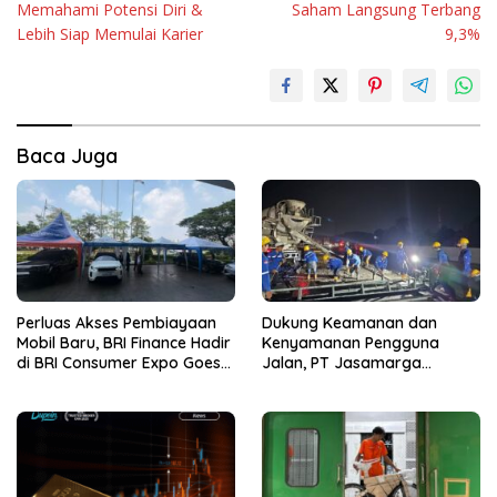
Memahami Potensi Diri &
Saham Langsung Terbang
Lebih Siap Memulai Karier
9,3%
Baca Juga
Perluas Akses Pembiayaan
Dukung Keamanan dan
Mobil Baru, BRI Finance Hadir
Kenyamanan Pengguna
di BRI Consumer Expo Goes
Jalan, PT Jasamarga
to Summarecon Bekasi
Tollroad Maintenance
Laksanakan Pekerjaan
Preservasi di Ruas Jalan Tol
Jagorawi