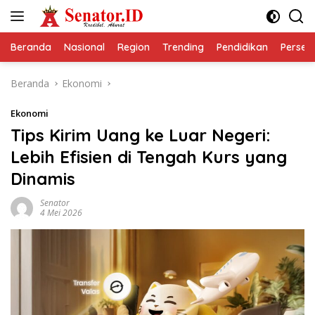
Langsung
ke
konten
Beranda
Nasional
Region
Trending
Pendidikan
Perseps
Beranda
Ekonomi
Ekonomi
Tips Kirim Uang ke Luar Negeri:
Lebih Efisien di Tengah Kurs yang
Dinamis
Senator
4 Mei 2026