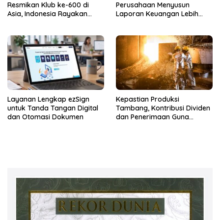
Resmikan Klub ke-600 di
Perusahaan Menyusun
Asia, Indonesia Rayakan
Laporan Keuangan Lebih
dengan Pembukaan Anytime
Cepat
Fitness Sakura Garden City
Cipayung
Layanan Lengkap ezSign
Kepastian Produksi
untuk Tanda Tangan Digital
Tambang, Kontribusi Dividen
dan Otomasi Dokumen
dan Penerimaan Guna
Perkuat Kedaulatan