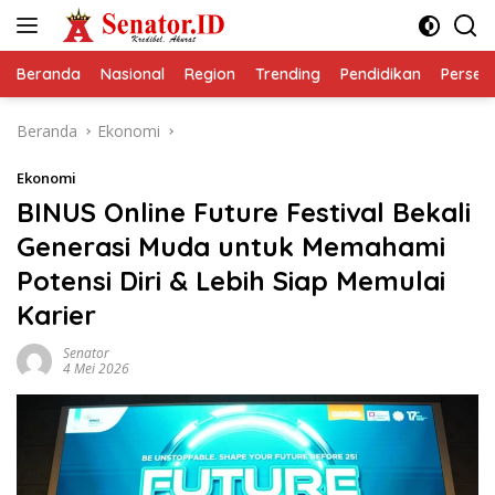
Langsung
ke
konten
Beranda
Nasional
Region
Trending
Pendidikan
Perseps
Beranda
Ekonomi
Ekonomi
BINUS Online Future Festival Bekali
Generasi Muda untuk Memahami
Potensi Diri & Lebih Siap Memulai
Karier
Senator
4 Mei 2026