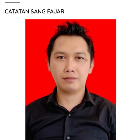
CATATAN SANG FAJAR