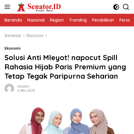
Langsung
ke
konten
Beranda
Nasional
Region
Trending
Pendidikan
Perseps
Beranda
Ekonomi
Ekonomi
Solusi Anti Mleyot! napocut Spill
Rahasia Hijab Paris Premium yang
Tetap Tegak Paripurna Seharian
Senator
4 Mei 2026