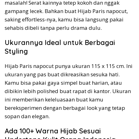
masalah! Serat kainnya tetep kokoh dan nggak
gampang lecek. Bahkan buat Hijab Paris napocut,
saking effortless-nya, kamu bisa langsung pakai
sehabis dibeli tanpa perlu drama dulu.
Ukurannya Ideal untuk Berbagai
Styling
Hijab Paris napocut punya ukuran 115 x 115 cm. Ini
ukuran yang pas buat dikreasikan sesuka hati.
Kamu bisa pakai gaya simpel buat harian, atau
dibikin lebih polished buat rapat di kantor. Ukuran
ini memberikan keleluasaan buat kamu
bereksperimen dengan berbagai look yang tetap
sopan dan elegan.
Ada 100+ Warna Hijab Sesuai