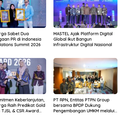
rga Sabet Dua
MASTEL Ajak Platform Digital
aan PR di Indonesia
Global Ikut Bangun
elations Summit 2026
Infrastruktur Digital Nasional
mitmen Keberlanjutan,
PT RPN, Entitas PTPN Group
ga Raih Predikat Gold
bersama BPDP Dukung
 TJSL & CSR Award
Pengembangan UMKM melalui
Workshop Pangan Sehat
Berbasis Minyak Sawit