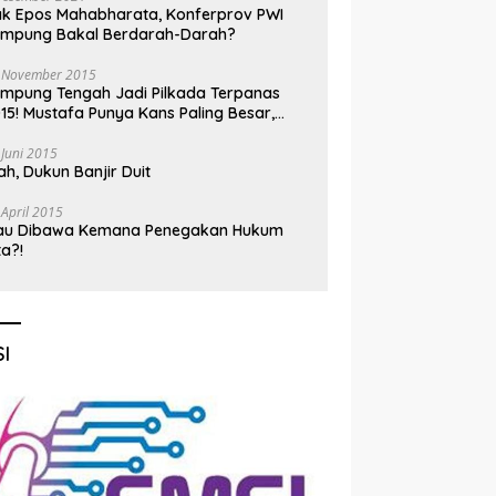
k Epos Mahabharata, Konferprov PWI
ampung Bakal Berdarah-Darah?
 November 2015
mpung Tengah Jadi Pilkada Terpanas
15! Mustafa Punya Kans Paling Besar,
nadi Jadi Kuda Hitam
 Juni 2015
h, Dukun Banjir Duit
 April 2015
au Dibawa Kemana Penegakan Hukum
ta?!
I