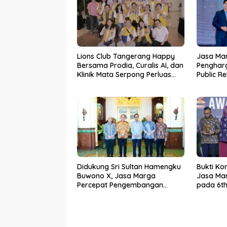
Lions Club Tangerang Happy
Jasa Ma
Bersama Prodia, Curalis AI, dan
Pengharg
Klinik Mata Serpong Perluas
Public R
Akses Layanan Kesehatan
Preventif melalui Bakti Sosial
Kesehatan
Didukung Sri Sultan Hamengku
Bukti Ko
Buwono X, Jasa Marga
Jasa Mar
Percepat Pengembangan
pada 6th
Akses Bokoharjo Tol Jogja-
2026
Solo untuk Dukung Konektivitas
DIY