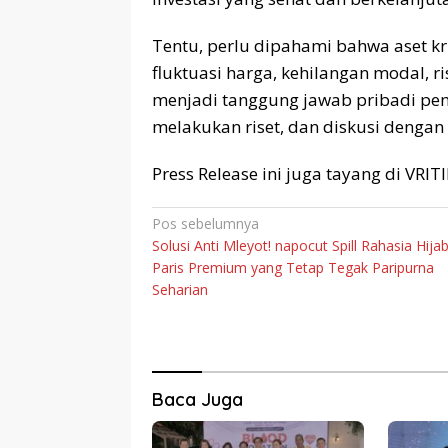
Tentu, perlu dipahami bahwa aset kr
fluktuasi harga, kehilangan modal, ris
menjadi tanggung jawab pribadi peng
melakukan riset, dan diskusi dengan
Press Release ini juga tayang di VRI
Navigasi
Pos sebelumnya
Solusi Anti Mleyot! napocut Spill Rahasia Hija
pos
Paris Premium yang Tetap Tegak Paripurna
Seharian
Baca Juga