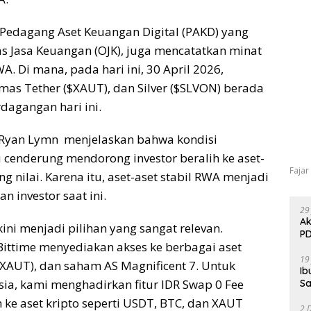
m Pedagang Aset Keuangan Digital (PAKD) yang
tas Jasa Keuangan (OJK), juga mencatatkan minat
A. Di mana, pada hari ini, 30 April 2026,
 Emas Tether ($XAUT), dan Silver ($SLVON) berada
dagangan hari ini.
me, Ryan Lymn menjelaskan bahwa kondisi
u cenderung mendorong investor beralih ke aset-
Fajar
ung nilai. Karena itu, aset-aset stabil RWA menjadi
n investor saat ini.
29
Ak
kini menjadi pilihan yang sangat relevan.
PD
 Bittime menyediakan akses ke berbagai aset
19
(XAUT), dan saham AS Magnificent 7. Untuk
Ib
ia, kami menghadirkan fitur IDR Swap 0 Fee
Sa
ke aset kripto seperti USDT, BTC, dan XAUT
2 