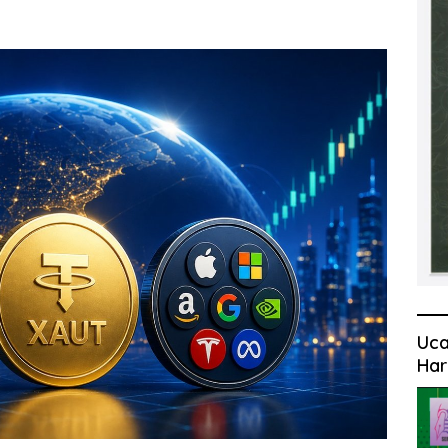
Uca
Har