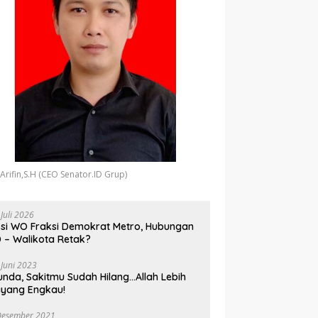
 Arifin,S.H (CEO Senator.ID Grup)
 Juli 2026
si WO Fraksi Demokrat Metro, Hubungan
 – Walikota Retak?
 Juni 2023
unda, Sakitmu Sudah Hilang…Allah Lebih
yang Engkau!
Desember 2021