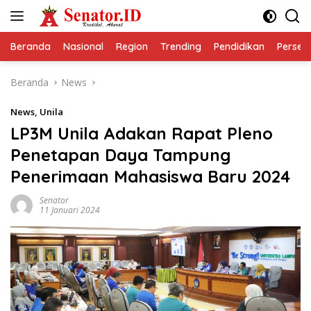
Langsung
ke
konten
Beranda
Nasional
Region
Trending
Pendidikan
Perseps
Beranda
News
News
,
Unila
LP3M Unila Adakan Rapat Pleno
Penetapan Daya Tampung
Penerimaan Mahasiswa Baru 2024
Senator
11 Januari 2024