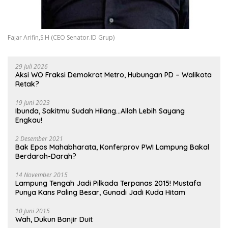
Fajar Arifin,S.H (CEO Senator.ID Grup)
29 Juli 2026
Aksi WO Fraksi Demokrat Metro, Hubungan PD – Walikota
Retak?
19 Juni 2023
Ibunda, Sakitmu Sudah Hilang…Allah Lebih Sayang
Engkau!
2 Desember 2021
Bak Epos Mahabharata, Konferprov PWI Lampung Bakal
Berdarah-Darah?
14 November 2015
Lampung Tengah Jadi Pilkada Terpanas 2015! Mustafa
Punya Kans Paling Besar, Gunadi Jadi Kuda Hitam
10 Juni 2015
Wah, Dukun Banjir Duit