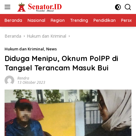
Langsung
ke
konten
Beranda
Nasional
Region
Trending
Pendidikan
Perseps
Beranda
Hukum dan Kriminal
Hukum dan Kriminal
,
News
Diduga Menipu, Oknum PolPP di
Tangsel Terancam Masuk Bui
Rendra
13 Oktober 2023