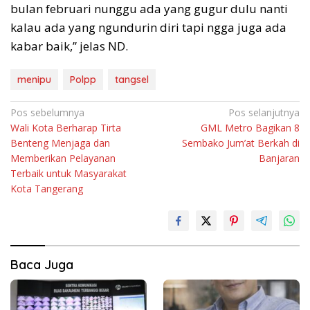
bulan februari nunggu ada yang gugur dulu nanti
kalau ada yang ngundurin diri tapi ngga juga ada
kabar baik,” jelas ND.
menipu
Polpp
tangsel
Navigasi
Pos sebelumnya
Pos selanjutnya
Wali Kota Berharap Tirta
GML Metro Bagikan 8
pos
Benteng Menjaga dan
Sembako Jum’at Berkah di
Memberikan Pelayanan
Banjaran
Terbaik untuk Masyarakat
Kota Tangerang
Baca Juga