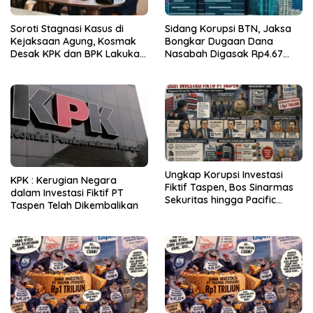
Soroti Stagnasi Kasus di
Sidang Korupsi BTN, Jaksa
Kejaksaan Agung, Kosmak
Bongkar Dugaan Dana
Desak KPK dan BPK Lakukan
Nasabah Digasak Rp4.67
Audit
Miliar
Ungkap Korupsi Investasi
KPK : Kerugian Negara
Fiktif Taspen, Bos Sinarmas
dalam Investasi Fiktif PT
Sekuritas hingga Pacific
Taspen Telah Dikembalikan
Sekuritas Diperiksa