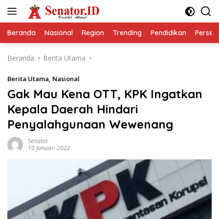
Langsung
ke
konten
Beranda
Nasional
Region
Trending
Pendidikan
Perseps
Beranda
Berita Utama
Berita Utama
,
Nasional
Gak Mau Kena OTT, KPK Ingatkan
Kepala Daerah Hindari
Penyalahgunaan Wewenang
Senator
10 Januari 2022