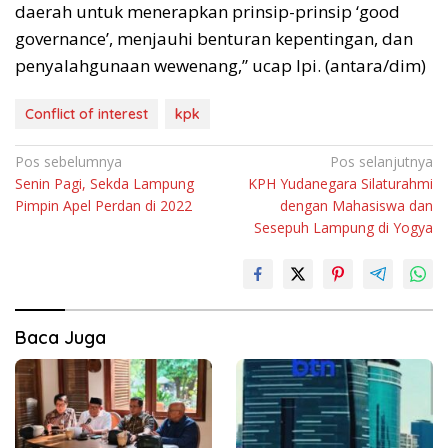
daerah untuk menerapkan prinsip-prinsip ‘good
governance’, menjauhi benturan kepentingan, dan
penyalahgunaan wewenang,” ucap Ipi. (antara/dim)
Conflict of interest
kpk
Navigasi
Pos sebelumnya
Pos selanjutnya
Senin Pagi, Sekda Lampung
KPH Yudanegara Silaturahmi
pos
Pimpin Apel Perdan di 2022
dengan Mahasiswa dan
Sesepuh Lampung di Yogya
Baca Juga