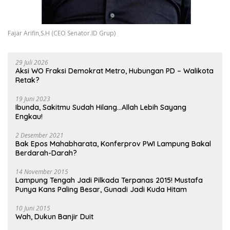
Fajar Arifin,S.H (CEO Senator.ID Grup)
29 Juli 2026
Aksi WO Fraksi Demokrat Metro, Hubungan PD – Walikota
Retak?
19 Juni 2023
Ibunda, Sakitmu Sudah Hilang…Allah Lebih Sayang
Engkau!
2 Desember 2021
Bak Epos Mahabharata, Konferprov PWI Lampung Bakal
Berdarah-Darah?
14 November 2015
Lampung Tengah Jadi Pilkada Terpanas 2015! Mustafa
Punya Kans Paling Besar, Gunadi Jadi Kuda Hitam
10 Juni 2015
Wah, Dukun Banjir Duit