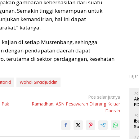
rupakan gambaran keberhasilan dari suatu
unan. Semakin tinggi kemampuan untuk
jukan kemandirian, hal ini dapat
rakat,” katanya.
i kajian di setiap Musrenbang, sehingga
an dengan pendapatan daerah dapat
, terutama di sektor perdagangan, kesehatan
Fajar
tor.id
Wahdi Siradjuddin
29
Pos selanjutnya
Ak
g Pak
Ramadhan, ASN Pesawaran Dilarang Keluar
PD
Daerah
19
Ib
Sa
2 