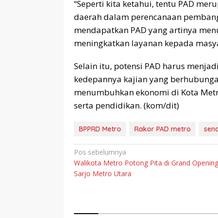
“Seperti kita ketahui, tentu PAD me
daerah dalam perencanaan pembang
mendapatkan PAD yang artinya menun
meningkatkan layanan kepada masya
Selain itu, potensi PAD harus menjad
kedepannya kajian yang berhubung
menumbuhkan ekonomi di Kota Metro
serta pendidikan. (kom/dit)
BPPRD Metro
Rakor PAD metro
sena
Navigasi
Pos sebelumnya
Walikota Metro Potong Pita di Grand Openin
pos
Sarjo Metro Utara