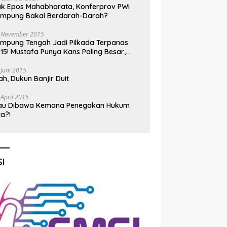
k Epos Mahabharata, Konferprov PWI
ampung Bakal Berdarah-Darah?
 November 2015
mpung Tengah Jadi Pilkada Terpanas
15! Mustafa Punya Kans Paling Besar,
nadi Jadi Kuda Hitam
 Juni 2015
h, Dukun Banjir Duit
 April 2015
au Dibawa Kemana Penegakan Hukum
ta?!
I