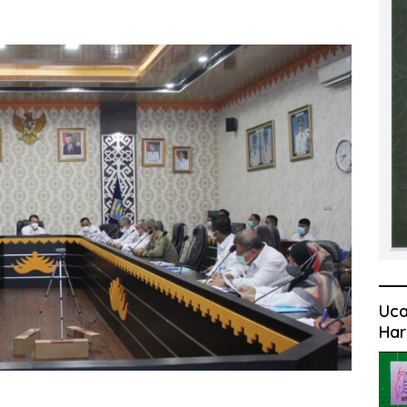
Uca
Har