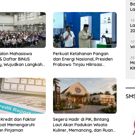
Ba
L
14
La
20
Gu
10
Wa
Calon Mahasiswa
Perkuat Ketahanan Pangan
28
& Daftar BINUS
dan Energi Nasional, Presiden
M
ty, Wujudkan Langkah
Prabowo Tinjau Hilirisasi
Ki
uju Karier Global
Bioetanol PTPN I (Persero),
Subholding Perkebunan
Nusantara
SMS
 Kredit dan Faktor
Segera Hadir di PIK, Bintang
pat Memengaruhi
Laut Akan Padukan Wisata
an Pinjaman
Kuliner, Memancing, dan Ruang