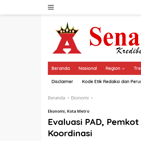
Langsung
ke
konten
Beranda
Nasional
Region
Tre
Disclaimer
Kode Etik Redaksi dan Per
Beranda
Ekonomi
Ekonomi
,
Kota Metro
Evaluasi PAD, Pemkot
Koordinasi