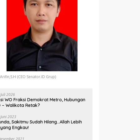
 Arifin,S.H (CEO Senator.ID Grup)
 Juli 2026
si WO Fraksi Demokrat Metro, Hubungan
 – Walikota Retak?
 Juni 2023
unda, Sakitmu Sudah Hilang…Allah Lebih
yang Engkau!
Desember 2021