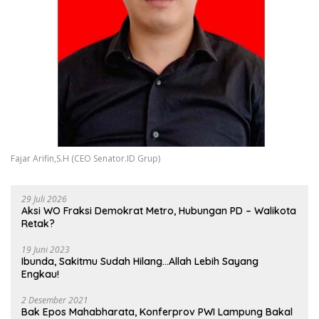
Fajar Arifin,S.H (CEO Senator.ID Grup)
29 Juli 2026
Aksi WO Fraksi Demokrat Metro, Hubungan PD – Walikota
Retak?
19 Juni 2023
Ibunda, Sakitmu Sudah Hilang…Allah Lebih Sayang
Engkau!
2 Desember 2021
Bak Epos Mahabharata, Konferprov PWI Lampung Bakal