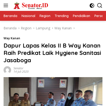
Langsung
ke
konten
Beranda
Nasional
Region
Trending
Pendidikan
Perseps
Beranda
Region
Lampung
Way Kanan
Way Kanan
Dapur Lapas Kelas II B Way Kanan
Raih Predikat Laik Hygiene Sanitasi
Jasaboga
Senator
14 Juli 2020