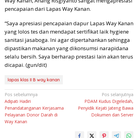
Way Kanan, Anang Risgiyanto sangat mengapresiasi
pencapaian dari Lapas Way Kanan.
“Saya apresiasi pencapaian dapur Lapas Way Kanan
yang lolos tes dan mendapat sertifikat laik hygiene
sanitasi jasaboga. Ini agar dipertahankan sehingga
dipastikan makanan yang dikonsumsi narapidana
selalu bersih. Saya berharap prestasi lain akan terus
dicapai. (gun/dit)
lapas klas II B way kanan
Navigasi
Pos sebelumnya
Pos selanjutnya
Adipati Hadiri
PDAM Kudus Digeledah,
pos
Penandatanganan Kerjasama
Penyidik Kejati Jateng Bawa
Pelayanan Donor Darah di
Dokumen dan Server
Way Kanan