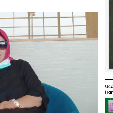
Uca
Har