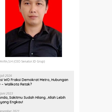
 Arifin,S.H (CEO Senator.ID Grup)
 Juli 2026
si WO Fraksi Demokrat Metro, Hubungan
 – Walikota Retak?
 Juni 2023
unda, Sakitmu Sudah Hilang…Allah Lebih
yang Engkau!
Desember 2021