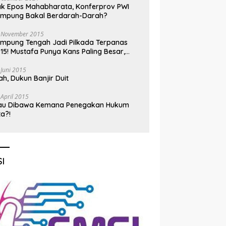
k Epos Mahabharata, Konferprov PWI
ampung Bakal Berdarah-Darah?
 November 2015
mpung Tengah Jadi Pilkada Terpanas
15! Mustafa Punya Kans Paling Besar,
nadi Jadi Kuda Hitam
 Juni 2015
h, Dukun Banjir Duit
 April 2015
au Dibawa Kemana Penegakan Hukum
ta?!
I