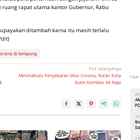
 di ruang rapat utama kantor Gubernur, Rabu
upayakan ditambah karna itu masih terlalu
dit)
corona di lampung
Pos selanjutnya
Minimalisasi Penyebaran Virus Corona, Rutan Kota
Fajar
i
Bumi Asimilasi 44 Napi
29
Ak
PD
19
Ib
Sa
2 