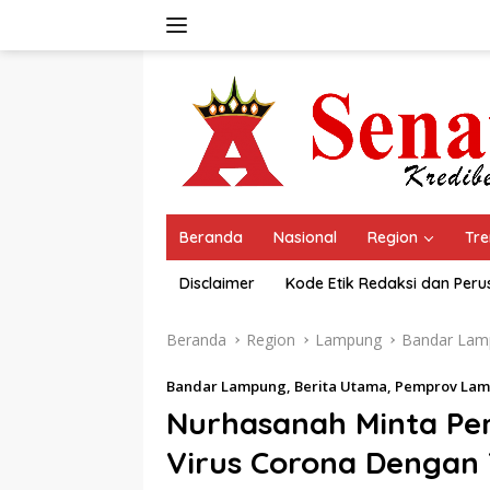
Langsung
ke
konten
Beranda
Nasional
Region
Tre
Disclaimer
Kode Etik Redaksi dan Per
Beranda
Region
Lampung
Bandar Lam
Bandar Lampung
,
Berita Utama
,
Pemprov La
Nurhasanah Minta P
Virus Corona Dengan