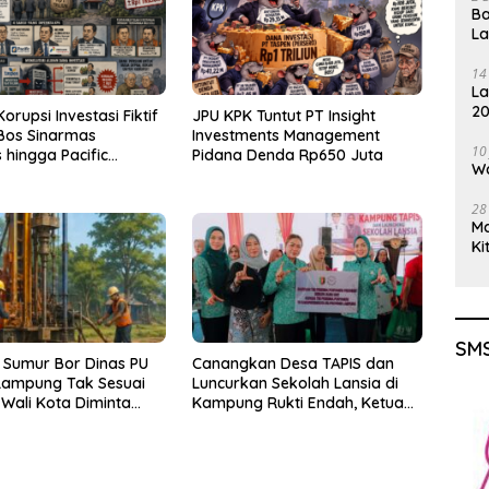
Ba
L
14
La
20
rupsi Investasi Fiktif
JPU KPK Tuntut PT Insight
Gu
Bos Sinarmas
Investments Management
10
 hingga Pacific
Pidana Denda Rp650 Juta
Wa
s Diperiksa
28
M
Ki
SMS
 Sumur Bor Dinas PU
Canangkan Desa TAPIS dan
Lampung Tak Sesuai
Luncurkan Sekolah Lansia di
 Wali Kota Diminta
Kampung Rukti Endah, Ketua
k!
TP PKK Lampung Dorong
Pembangunan SDM Dimulai
dari Desa