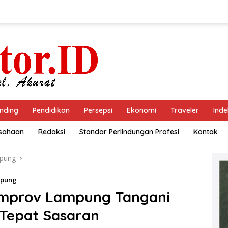
nding
Pendidikan
Persepsi
Ekonomi
Traveler
Inde
usahaan
Redaksi
Standar Perlindungan Profesi
Kontak
pung
mpung
emprov Lampung Tangani
 Tepat Sasaran