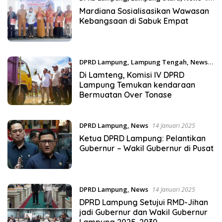
Januari 2025
Mardiana Sosialisasikan Wawasan
Kebangsaan di Sabuk Empat
DPRD Lampung
,
Lampung Tengah
,
News
15 Januari 2025
Di Lamteng, Komisi IV DPRD
Lampung Temukan kendaraan
Bermuatan Over Tonase
DPRD Lampung
,
News
14 Januari 2025
Ketua DPRD Lampung: Pelantikan
Gubernur – Wakil Gubernur di Pusat
DPRD Lampung
,
News
14 Januari 2025
DPRD Lampung Setujui RMD-Jihan
jadi Gubernur dan Wakil Gubernur
Lampung 2025-2030