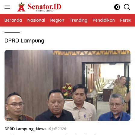
Langsung
ke
konten
Beranda
Nasional
Region
Trending
Pendidikan
Perseps
DPRD Lampung
DPRD Lampung
,
News
6 Juli 2026