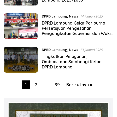
DPRD Lampung
,
News
14 Januari 2025
DPRD Lampung Gelar Paripurna
Persetujuan Pengesahan
Pengangkatan Gubernur dan Wakil
Gubernur Lampung Periode 2025-
2030
DPRD Lampung
,
News
13 Januari 2025
Tingkatkan Pelayanan,
Ombudsman Sambangi Ketua
DPRD Lampung
Paginasi
1
2
…
39
Berikutnya »
pos