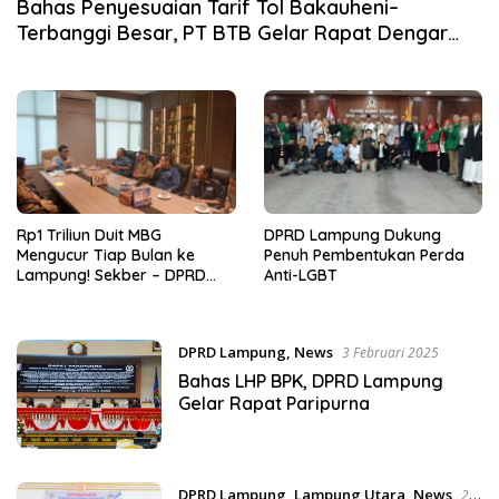
Bahas Penyesuaian Tarif Tol Bakauheni–
Terbanggi Besar, PT BTB Gelar Rapat Dengar
Pendapat Bareng DPRD Lampung
Rp1 Triliun Duit MBG
DPRD Lampung Dukung
Mengucur Tiap Bulan ke
Penuh Pembentukan Perda
Lampung! Sekber – DPRD
Anti-LGBT
Lampung Sepakat
Berkolaborasi
DPRD Lampung
,
News
3 Februari 2025
Bahas LHP BPK, DPRD Lampung
Gelar Rapat Paripurna
DPRD Lampung
,
Lampung Utara
,
News
21