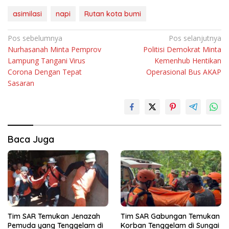
asimilasi
napi
Rutan kota bumi
Navigasi
Pos sebelumnya
Pos selanjutnya
Nurhasanah Minta Pemprov
Politisi Demokrat Minta
pos
Lampung Tangani Virus
Kemenhub Hentikan
Corona Dengan Tepat
Operasional Bus AKAP
Sasaran
Baca Juga
Tim SAR Temukan Jenazah
Tim SAR Gabungan Temukan
Pemuda yang Tenggelam di
Korban Tenggelam di Sungai