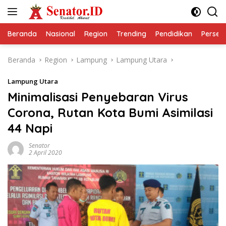
Langsung
ke
konten
Beranda
Nasional
Region
Trending
Pendidikan
Perseps
Beranda
Region
Lampung
Lampung Utara
Lampung Utara
Minimalisasi Penyebaran Virus
Corona, Rutan Kota Bumi Asimilasi
44 Napi
Senator
2 April 2020