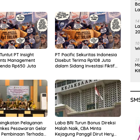
Ba
L
14
La
20
Gu
10
Wa
Tuntut PT Insight
PT Pacific Sekuritas Indonesia
28
ents Management
Disebut Terima Rp108 Juta
M
Denda Rp650 Juta
dalam Sidang Investasi Fiktif
Ki
PT Taspen
SMS
ningkatan Pelayanan
Laba BRI Turun Bonus Direksi
inkes Pesawaran Gelar
Malah Naik, CBA Minta
i Pembinaan Terhadap
Kejagung Panggil Dirut Hery
osyandu
Gunardi.