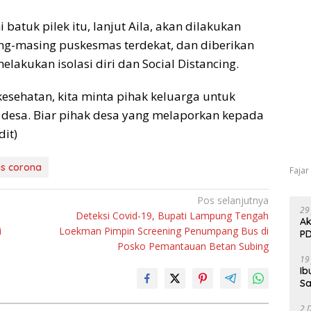
batuk pilek itu, lanjut Aila, akan dilakukan
ing-masing puskesmas terdekat, dan diberikan
akukan isolasi diri dan Social Distancing.
kesehatan, kita minta pihak keluarga untuk
desa. Biar pihak desa yang melaporkan kepada
dit)
us corona
Fajar
Pos selanjutnya
29
Deteksi Covid-19, Bupati Lampung Tengah
Ak
i
Loekman Pimpin Screening Penumpang Bus di
PD
Posko Pemantauan Betan Subing
19
Ib
Sa
2 