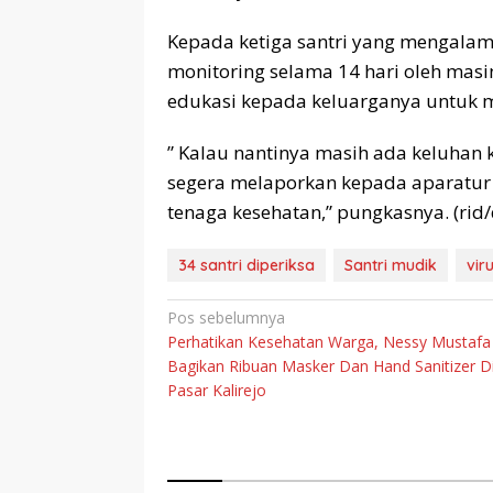
Kepada ketiga santri yang mengalami 
monitoring selama 14 hari oleh mas
edukasi kepada keluarganya untuk mel
” Kalau nantinya masih ada keluhan 
segera melaporkan kepada aparatur 
tenaga kesehatan,” pungkasnya. (rid/
34 santri diperiksa
Santri mudik
vir
Navigasi
Pos sebelumnya
Perhatikan Kesehatan Warga, Nessy Mustafa
pos
Bagikan Ribuan Masker Dan Hand Sanitizer D
Pasar Kalirejo