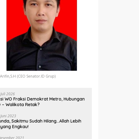
 Arifin,S.H (CEO Senator.ID Grup)
 Juli 2026
si WO Fraksi Demokrat Metro, Hubungan
 – Walikota Retak?
 Juni 2023
unda, Sakitmu Sudah Hilang…Allah Lebih
yang Engkau!
Desember 2021