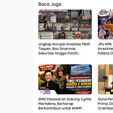
Baca Juga
Ungkap Korupsi Investasi Fiktif
JPU KPK 
Taspen, Bos Sinarmas
Investm
Sekuritas hingga Pacific
Pidana 
Sekuritas Diperiksa
SMSI Pesawaran Dukung Cyntia
Guna Pe
Martalena, Berharap
Prima, D
Berkontribusi untuk KNMP
Orientas
Pesawaran
Kader P