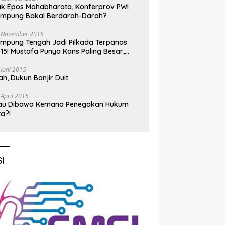
k Epos Mahabharata, Konferprov PWI
ampung Bakal Berdarah-Darah?
 November 2015
mpung Tengah Jadi Pilkada Terpanas
15! Mustafa Punya Kans Paling Besar,
nadi Jadi Kuda Hitam
 Juni 2015
h, Dukun Banjir Duit
 April 2015
au Dibawa Kemana Penegakan Hukum
ta?!
I