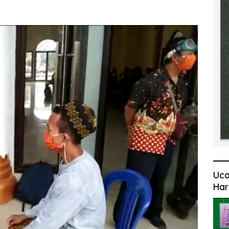
Uca
Har