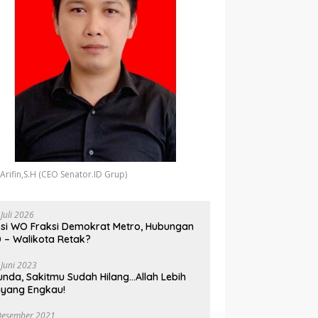
 Arifin,S.H (CEO Senator.ID Grup)
 Juli 2026
si WO Fraksi Demokrat Metro, Hubungan
 – Walikota Retak?
 Juni 2023
unda, Sakitmu Sudah Hilang…Allah Lebih
yang Engkau!
Desember 2021