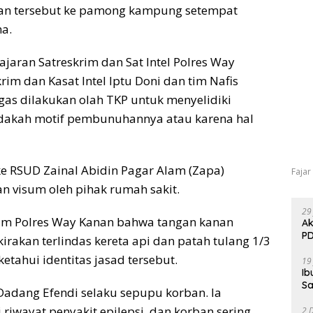
an tersebut ke pamong kampung setempat
na.
ajaran Satreskrim dan Sat Intel Polres Way
im dan Kasat Intel Iptu Doni dan tim Nafis
gas dilakukan olah TKP untuk menyelidiki
 adakah motif pembunuhannya atau karena hal
e RSUD Zainal Abidin Pagar Alam (Zapa)
Fajar
 visum oleh pihak rumah sakit.
29
Tim Polres Way Kanan bahwa tangan kanan
Ak
PD
irakan terlindas kereta api dan patah tulang 1/3
etahui identitas jasad tersebut.
19
Ib
Sa
adang Efendi selaku sepupu korban. Ia
riwayat penyakit epilepsi, dan korban sering
2 