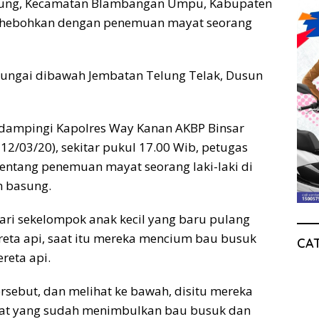
sung, Kecamatan Blambangan Umpu, Kabupaten
 dihebohkan dengan penemuan mayat seorang
 sungai dibawah Jembatan Telung Telak, Dusun
ndampingi Kapolres Way Kanan AKBP Binsar
2/03/20), sekitar pukul 17.00 Wib, petugas
entang penemuan mayat seorang laki-laki di
m basung.
ri sekelompok anak kecil yang baru pulang
ereta api, saat itu mereka mencium bau busuk
CA
reta api.
rsebut, dan melihat ke bawah, disitu mereka
ayat yang sudah menimbulkan bau busuk dan