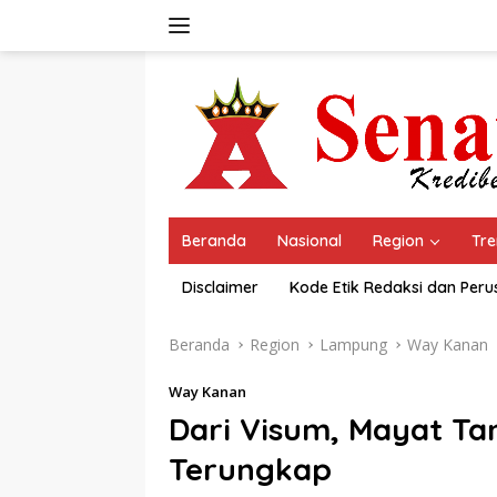
Langsung
ke
konten
Beranda
Nasional
Region
Tre
Disclaimer
Kode Etik Redaksi dan Per
Beranda
Region
Lampung
Way Kanan
Way Kanan
Dari Visum, Mayat Ta
Terungkap