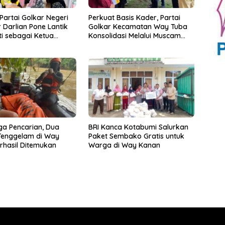
artai Golkar Negeri
Perkuat Basis Kader, Partai
r Darlian Pone Lantik
Golkar Kecamatan Way Tuba
i sebagai Ketua
Konsolidasi Melalui Muscam
n Kecamatan
dan GELAM
iga Pencarian, Dua
BRI Kanca Kotabumi Salurkan
Tenggelam di Way
Paket Sembako Gratis untuk
hasil Ditemukan
Warga di Way Kanan