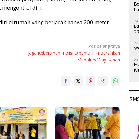
Ba
 mengontrol diri.
L
14
diri dirumah yang berjarak hanya 200 meter
La
20
Gu
10
Pos selanjutnya
Wa
Jaga Kebersihan, Polisi Dibantu TNI Bersihkan
Mapolres Way Kanan
28
M
Ki
SMS