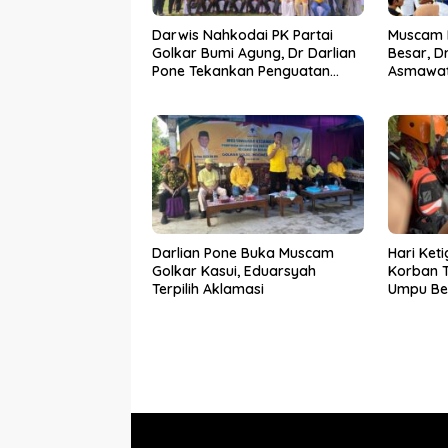
Darwis Nahkodai PK Partai
Muscam P
Golkar Bumi Agung, Dr Darlian
Besar, D
Pone Tekankan Penguatan
Asmawat
Soliditas Kader
Pimpina
Darlian Pone Buka Muscam
Hari Ket
Golkar Kasui, Eduarsyah
Korban 
Terpilih Aklamasi
Umpu Ber