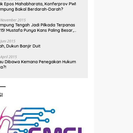
k Epos Mahabharata, Konferprov PWI
ampung Bakal Berdarah-Darah?
 November 2015
mpung Tengah Jadi Pilkada Terpanas
15! Mustafa Punya Kans Paling Besar,
nadi Jadi Kuda Hitam
 Juni 2015
h, Dukun Banjir Duit
 April 2015
au Dibawa Kemana Penegakan Hukum
ta?!
I