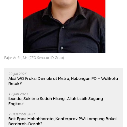
Fajar Arifin,S.H (CEO Senator.ID Grup)
29 Juli 2026
Aksi WO Fraksi Demokrat Metro, Hubungan PD – Walikota
Retak?
19 Juni 2023
Ibunda, Sakitmu Sudah Hilang…Allah Lebih Sayang
Engkau!
2 Desember 2021
Bak Epos Mahabharata, Konferprov PWI Lampung Bakal
Berdarah-Darah?