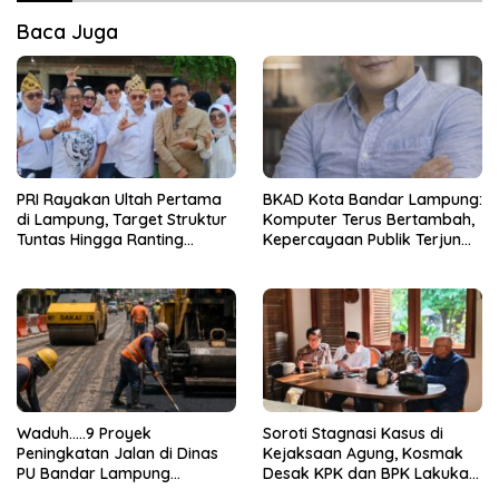
Baca Juga
PRI Rayakan Ultah Pertama
BKAD Kota Bandar Lampung:
di Lampung, Target Struktur
Komputer Terus Bertambah,
Tuntas Hingga Ranting
Kepercayaan Publik Terjun
Jelang 2029
Bebas
Waduh…..9 Proyek
Soroti Stagnasi Kasus di
Peningkatan Jalan di Dinas
Kejaksaan Agung, Kosmak
PU Bandar Lampung
Desak KPK dan BPK Lakukan
Bermasalah!
Audit