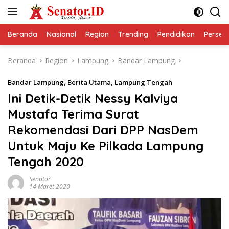
Langsung
ke
konten
Beranda
Nasional
Region
Trending
Pendidikan
Perseps
Beranda
Region
Lampung
Bandar Lampung
Bandar Lampung
,
Berita Utama
,
Lampung Tengah
Ini Detik-Detik Nessy Kalviya
Mustafa Terima Surat
Rekomendasi Dari DPP NasDem
Untuk Maju Ke Pilkada Lampung
Tengah 2020
Senator
14 Maret 2020