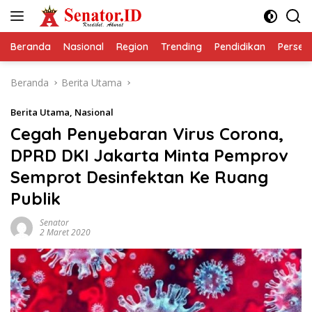
Langsung
ke
konten
Beranda
Nasional
Region
Trending
Pendidikan
Perseps
Beranda
Berita Utama
Berita Utama
,
Nasional
Cegah Penyebaran Virus Corona,
DPRD DKI Jakarta Minta Pemprov
Semprot Desinfektan Ke Ruang
Publik
Senator
2 Maret 2020