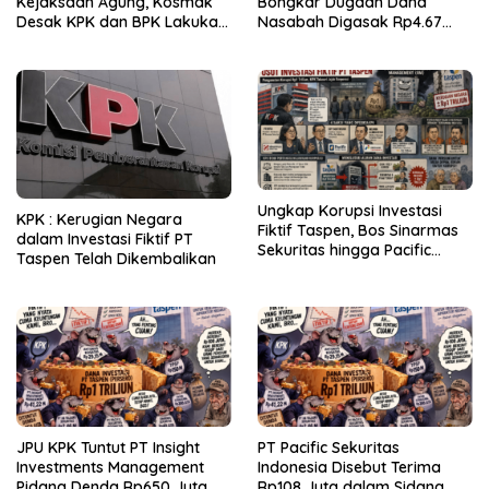
Kejaksaan Agung, Kosmak
Bongkar Dugaan Dana
Desak KPK dan BPK Lakukan
Nasabah Digasak Rp4.67
Audit
Miliar
Ungkap Korupsi Investasi
KPK : Kerugian Negara
Fiktif Taspen, Bos Sinarmas
dalam Investasi Fiktif PT
Sekuritas hingga Pacific
Taspen Telah Dikembalikan
Sekuritas Diperiksa
JPU KPK Tuntut PT Insight
PT Pacific Sekuritas
Investments Management
Indonesia Disebut Terima
Pidana Denda Rp650 Juta
Rp108 Juta dalam Sidang