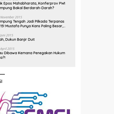
k Epos Mahabharata, Konferprov PWI
ampung Bakal Berdarah-Darah?
 November 2015
mpung Tengah Jadi Pilkada Terpanas
15! Mustafa Punya Kans Paling Besar,
nadi Jadi Kuda Hitam
 Juni 2015
h, Dukun Banjir Duit
 April 2015
au Dibawa Kemana Penegakan Hukum
ta?!
I