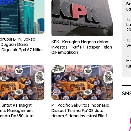
Ba
L
14
La
20
Gu
orupsi BTN, Jaksa
10
KPK : Kerugian Negara dalam
 Dugaan Dana
Wa
Investasi Fiktif PT Taspen Telah
Digasak Rp4.67 Miliar
Dikembalikan
28
M
Ki
SMS
Tuntut PT Insight
PT Pacific Sekuritas Indonesia
ents Management
Disebut Terima Rp108 Juta
Denda Rp650 Juta
dalam Sidang Investasi Fiktif
PT Taspen