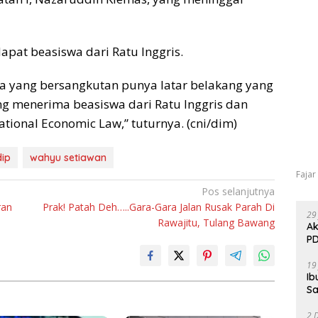
at beasiswa dari Ratu Inggris.
na yang bersangkutan punya latar belakang yang
ang menerima beasiswa dari Ratu Inggris dan
tional Economic Law,” tuturnya. (cni/dim)
dip
wahyu setiawan
Fajar
Pos selanjutnya
ran
Prak! Patah Deh…..Gara-Gara Jalan Rusak Parah Di
29
Rawajitu, Tulang Bawang
Ak
PD
19
Ib
Sa
2 