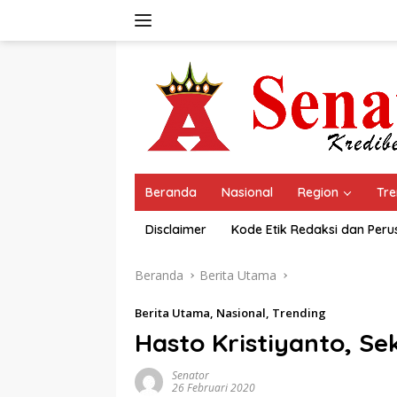
Langsung
ke
konten
Beranda
Nasional
Region
Tre
Disclaimer
Kode Etik Redaksi dan Per
Beranda
Berita Utama
Berita Utama
,
Nasional
,
Trending
Hasto Kristiyanto, Se
Senator
26 Februari 2020