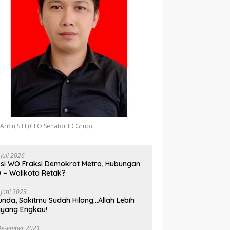
 Arifin,S.H (CEO Senator.ID Grup)
 Juli 2026
si WO Fraksi Demokrat Metro, Hubungan
 – Walikota Retak?
 Juni 2023
unda, Sakitmu Sudah Hilang…Allah Lebih
yang Engkau!
Desember 2021