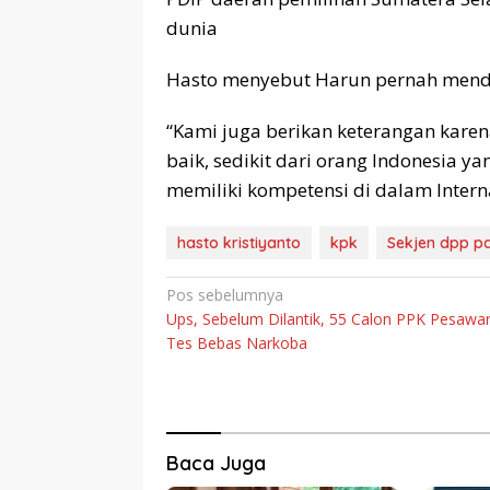
dunia
Hasto menyebut Harun pernah mendap
“Kami juga berikan keterangan kare
baik, sedikit dari orang Indonesia y
memiliki kompetensi di dalam Interna
hasto kristiyanto
kpk
Sekjen dpp p
Navigasi
Pos sebelumnya
Ups, Sebelum Dilantik, 55 Calon PPK Pesawa
pos
Tes Bebas Narkoba
Baca Juga