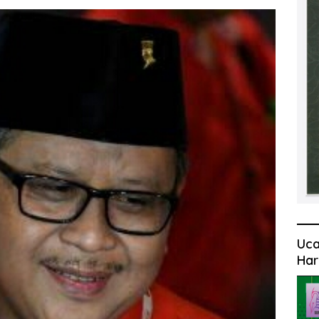
Uca
Har