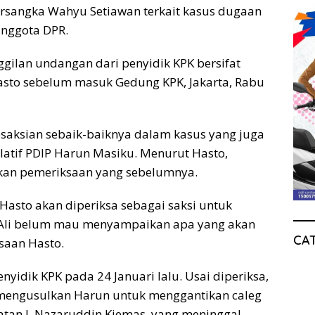
 tersangka Wahyu Setiawan terkait kasus dugaan
anggota DPR.
gilan undangan dari penyidik KPK bersifat
Hasto sebelum masuk Gedung KPK, Jakarta, Rabu
aksian sebaik-baiknya dalam kasus yang juga
latif PDIP Harun Masiku. Menurut Hasto,
tkan pemeriksaan yang sebelumnya.
 Hasto akan diperiksa sebagai saksi untuk
 Ali belum mau menyampaikan apa yang akan
CA
saan Hasto.
nyidik KPK pada 24 Januari lalu. Usai diperiksa,
mengusulkan Harun untuk menggantikan caleg
atan I, Nazaruddin Kiemas, yang meninggal