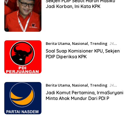
Sekjen PDIP Sebut Harun Masiku
Jadi Korban, Ini Kata KPK
Berita Utama
,
Nasional
,
Trending
24
Januari 2020
Soal Suap Komisioner KPU, Sekjen
PDIP Diperiksa KPK
Berita Utama
,
Nasional
,
Trending
24
November 2019
Jadi Komut Pertamina, IrmaSuryani
Minta Ahok Mundur Dari PDI P