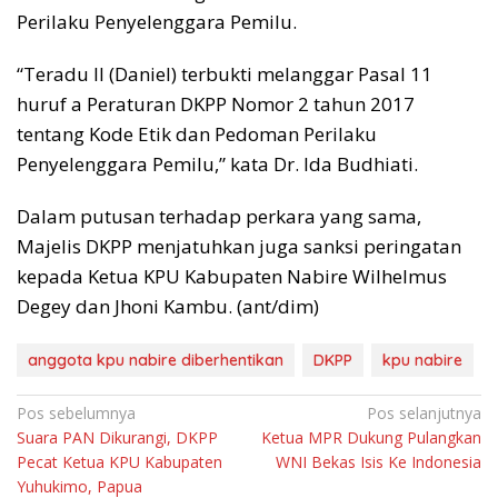
Perilaku Penyelenggara Pemilu.
“Teradu II (Daniel) terbukti melanggar Pasal 11
huruf a Peraturan DKPP Nomor 2 tahun 2017
tentang Kode Etik dan Pedoman Perilaku
Penyelenggara Pemilu,” kata Dr. Ida Budhiati.
Dalam putusan terhadap perkara yang sama,
Majelis DKPP menjatuhkan juga sanksi peringatan
kepada Ketua KPU Kabupaten Nabire Wilhelmus
Degey dan Jhoni Kambu. (ant/dim)
anggota kpu nabire diberhentikan
DKPP
kpu nabire
Navigasi
Pos sebelumnya
Pos selanjutnya
Suara PAN Dikurangi, DKPP
Ketua MPR Dukung Pulangkan
pos
Pecat Ketua KPU Kabupaten
WNI Bekas Isis Ke Indonesia
Yuhukimo, Papua