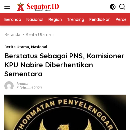
Langsung
ke
konten
Beranda
Nasional
Region
Trending
Pendidikan
Perseps
Beranda
Berita Utama
Berita Utama
,
Nasional
Berstatus Sebagai PNS, Komisioner
KPU Nabire Diberhentikan
Sementara
Senator
6 Februari 2020