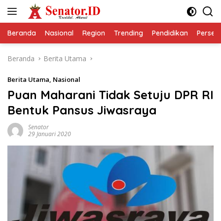
Langsung
ke
konten
Beranda
Nasional
Region
Trending
Pendidikan
Perseps
Beranda
Berita Utama
Berita Utama
,
Nasional
Puan Maharani Tidak Setuju DPR RI
Bentuk Pansus Jiwasraya
Senator
29 Januari 2020