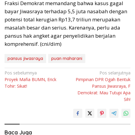
Fraksi Demokrat memandang bahwa kasus gagal
bayar Jiwasraya terhadap 5,5 juta nasabah dengan
potensi total kerugian Rp13,7 triliun merupakan
masalah besar dan serius. Karenanya, perlu ada
pansus hak angket agar penyelidikan berjalan
komprehensif. (cni/dim)
pansus jiwasraya
puan maharani
Navigasi
Pos sebelumnya
Pos selanjutnya
Proyek Mafia BUMN, Erick
Pimpinan DPR Ogah Bentuk
pos
Tohir: Sikat!
Pansus Jiwasraya, F
Demokrat: Mau Tutupi Apa
Sih!
Baca Juga