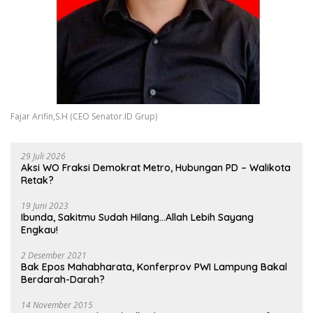
Fajar Arifin,S.H (CEO Senator.ID Grup)
29 Juli 2026
Aksi WO Fraksi Demokrat Metro, Hubungan PD – Walikota
Retak?
19 Juni 2023
Ibunda, Sakitmu Sudah Hilang…Allah Lebih Sayang
Engkau!
2 Desember 2021
Bak Epos Mahabharata, Konferprov PWI Lampung Bakal
Berdarah-Darah?
14 November 2015