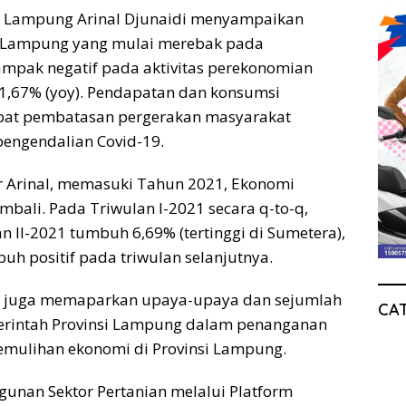
r Lampung Arinal Djunaidi menyampaikan
i Lampung yang mulai merebak pada
mpak negatif pada aktivitas perekonomian
,67% (yoy). Pendapatan dan konsumsi
ibat pembatasan pergerakan masyarakat
 pengendalian Covid-19.
 Arinal, memasuki Tahun 2021, Ekonomi
ali. Pada Triwulan I-2021 secara q-to-q,
II-2021 tumbuh 6,69% (tertinggi di Sumetera),
h positif pada triwulan selanjutnya.
r juga memaparkan upaya-upaya dan sejumlah
CA
merintah Provinsi Lampung dalam penanganan
emulihan ekonomi di Provinsi Lampung.
unan Sektor Pertanian melalui Platform