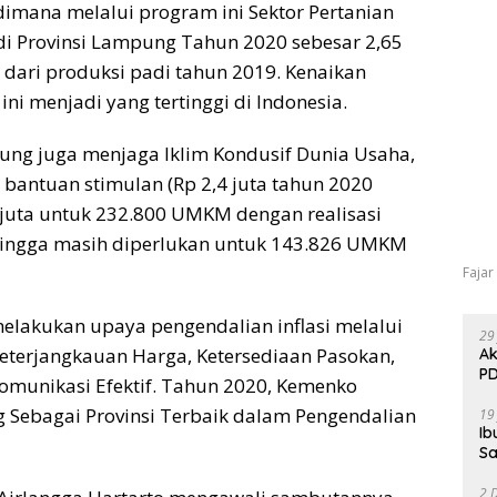
 dimana melalui program ini Sektor Pertanian
i Provinsi Lampung Tahun 2020 sebesar 2,65
 dari produksi padi tahun 2019. Kenaikan
i menjadi yang tertinggi di Indonesia.
ng juga menjaga Iklim Kondusif Dunia Usaha,
ntuan stimulan (Rp 2,4 juta tahun 2020
juta untuk 232.800 UMKM dengan realisasi
ingga masih diperlukan untuk 143.826 UMKM
Fajar
elakukan upaya pengendalian inflasi melalui
29
Keterjangkauan Harga, Ketersediaan Pasokan,
Ak
PD
Komunikasi Efektif. Tahun 2020, Kemenko
ebagai Provinsi Terbaik dalam Pengendalian
19
Ib
Sa
2 