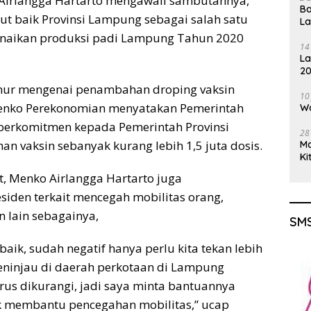
Airlangga Hartarto mengawali sambutannya,
Ba
 baik Provinsi Lampung sebagai salah satu
L
kenaikan produksi padi Lampung Tahun 2020
14
La
20
Gu
nur mengenai penambahan droping vaksin
10
Menko Perekonomian menyatakan Pemerintah
Wa
 berkomitmen kepada Pemerintah Provinsi
28
vaksin sebanyak kurang lebih 1,5 juta dosis.
M
Ki
, Menko Airlangga Hartarto juga
den terkait mencegah mobilitas orang,
n lain sebagainya,
SMS
k, sudah negatif hanya perlu kita tekan lebih
meninjau di daerah perkotaan di Lampung
arus dikurangi, jadi saya minta bantuannya
 membantu pencegahan mobilitas,” ucap