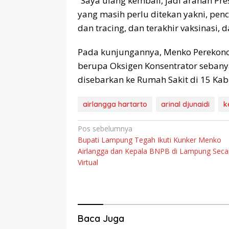
“Saya ulang kembali, jadi arahan Pr
yang masih perlu ditekan yakni, pen
dan tracing, dan terakhir vaksinasi,
Pada kunjungannya, Menko Perekono
berupa Oksigen Konsentrator seban
disebarkan ke Rumah Sakit di 15 Kab
airlangga hartarto
arinal djunaidi
k
Navigasi
Pos sebelumnya
Bupati Lampung Tegah Ikuti Kunker Menko
pos
Airlangga dan Kepala BNPB di Lampung Seca
Virtual
Baca Juga