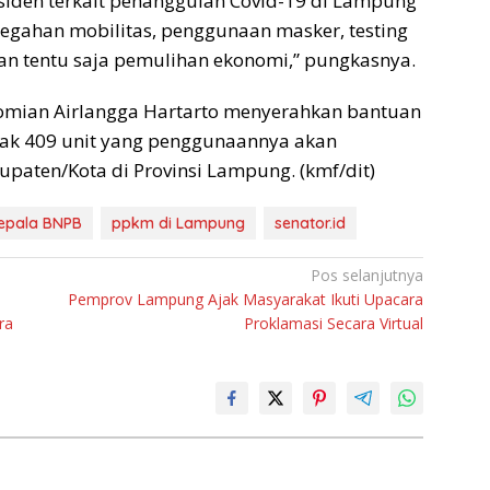
esiden terkait penanggulan Covid-19 di Lampung
cegahan mobilitas, penggunaan masker, testing
 dan tentu saja pemulihan ekonomi,” pungkasnya.
mian Airlangga Hartarto menyerahkan bantuan
yak 409 unit yang penggunaannya akan
upaten/Kota di Provinsi Lampung. (kmf/dit)
epala BNPB
ppkm di Lampung
senator.id
Pos selanjutnya
Pemprov Lampung Ajak Masyarakat Ikuti Upacara
ra
Proklamasi Secara Virtual