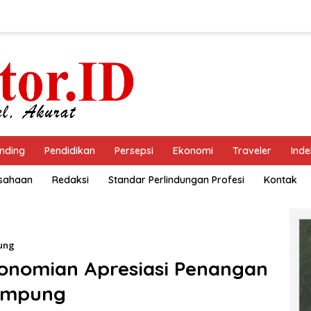
nding
Pendidikan
Persepsi
Ekonomi
Traveler
Inde
usahaan
Redaksi
Standar Perlindungan Profesi
Kontak
ung
konomian Apresiasi Penangan
Lampung