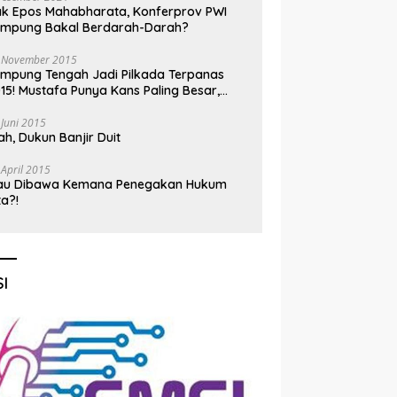
k Epos Mahabharata, Konferprov PWI
ampung Bakal Berdarah-Darah?
 November 2015
mpung Tengah Jadi Pilkada Terpanas
15! Mustafa Punya Kans Paling Besar,
nadi Jadi Kuda Hitam
 Juni 2015
h, Dukun Banjir Duit
 April 2015
au Dibawa Kemana Penegakan Hukum
ta?!
I