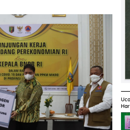
Uca
Har