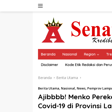
Langsung
ke
konten
Beranda
Nasional
Region
Tre
Disclaimer
Kode Etik Redaksi dan Per
Beranda
Berita Utama
Berita Utama
,
Nasional
,
News
,
Pemprov Lamp
Ajibbbb! Menko Pere
Covid-19 di Provinsi 