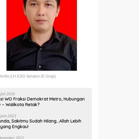
 Arifin,S.H (CEO Senator.ID Grup)
 Juli 2026
si WO Fraksi Demokrat Metro, Hubungan
 – Walikota Retak?
 Juni 2023
unda, Sakitmu Sudah Hilang…Allah Lebih
yang Engkau!
Desember 2021