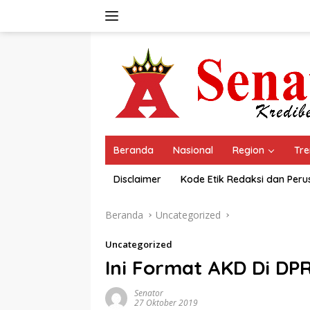
Langsung
ke
konten
Beranda
Nasional
Region
Tre
Disclaimer
Kode Etik Redaksi dan Per
Beranda
Uncategorized
Uncategorized
Ini Format AKD Di DP
Senator
27 Oktober 2019