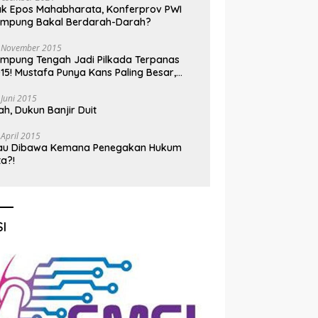
k Epos Mahabharata, Konferprov PWI
ampung Bakal Berdarah-Darah?
 November 2015
mpung Tengah Jadi Pilkada Terpanas
15! Mustafa Punya Kans Paling Besar,
nadi Jadi Kuda Hitam
 Juni 2015
h, Dukun Banjir Duit
 April 2015
au Dibawa Kemana Penegakan Hukum
ta?!
I