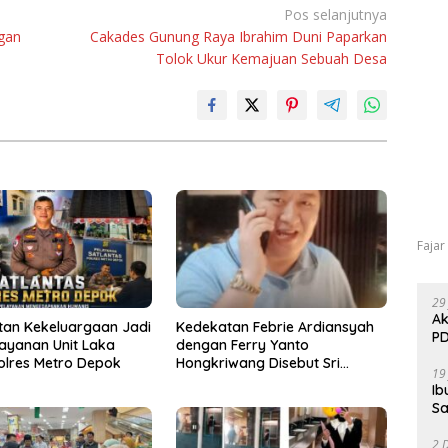
Pos selanjutnya
gan
Cakades Gunung Raya Ibrahim Duni Paparkan
Tolok Ukur Kemajuan Sebuah Desa
Fajar
29
Ak
tan Kekeluargaan Jadi
Kedekatan Febrie Ardiansyah
PD
layanan Unit Laka
dengan Ferry Yanto
olres Metro Depok
Hongkriwang Disebut Sri
19
Rajasa Chandra
Ib
Sa
2 