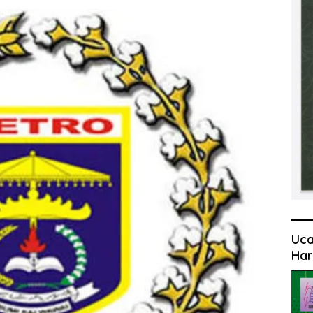
Uca
Har