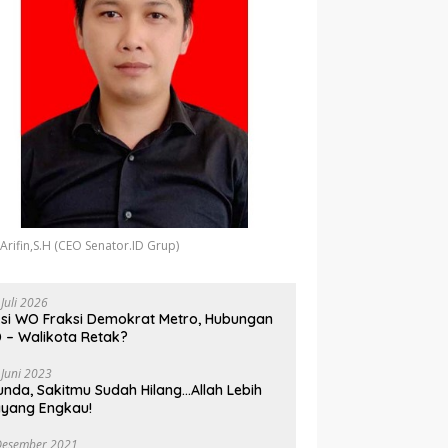
 Arifin,S.H (CEO Senator.ID Grup)
 Juli 2026
si WO Fraksi Demokrat Metro, Hubungan
 – Walikota Retak?
 Juni 2023
unda, Sakitmu Sudah Hilang…Allah Lebih
yang Engkau!
Desember 2021