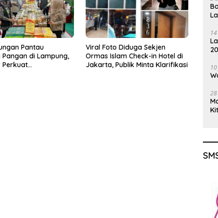
Ba
L
14
La
ungan Pantau
Viral Foto Diduga Sekjen
20
si Pangan di Lampung,
Ormas Islam Check-in Hotel di
Gu
 Perkuat
Jakarta, Publik Minta Klarifikasi
10
iagaan Ramadan
Wa
28
M
Ki
SMS