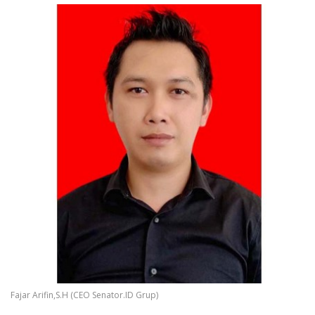
Fajar Arifin,S.H (CEO Senator.ID Grup)