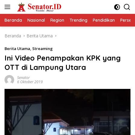
Langsung
ke
konten
Beranda
Nasional
Region
Trending
Pendidikan
Perseps
Beranda
Berita Utama
Berita Utama
,
Streaming
Ini Video Penampakan KPK yang
OTT di Lampung Utara
Senator
6 Oktober 2019