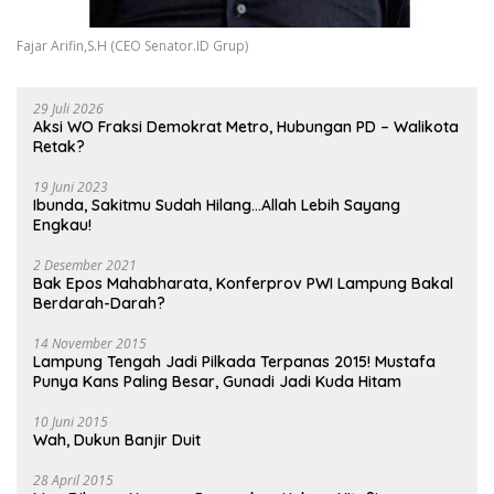
Fajar Arifin,S.H (CEO Senator.ID Grup)
29 Juli 2026
Aksi WO Fraksi Demokrat Metro, Hubungan PD – Walikota
Retak?
19 Juni 2023
Ibunda, Sakitmu Sudah Hilang…Allah Lebih Sayang
Engkau!
2 Desember 2021
Bak Epos Mahabharata, Konferprov PWI Lampung Bakal
Berdarah-Darah?
14 November 2015
Lampung Tengah Jadi Pilkada Terpanas 2015! Mustafa
Punya Kans Paling Besar, Gunadi Jadi Kuda Hitam
10 Juni 2015
Wah, Dukun Banjir Duit
28 April 2015