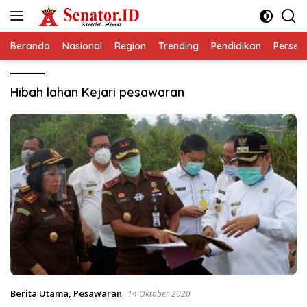
Langsung
ke
konten
Beranda
Nasional
Region
Trending
Pendidikan
Perseps
Hibah lahan Kejari pesawaran
Berita Utama
,
Pesawaran
14 Oktober 2020