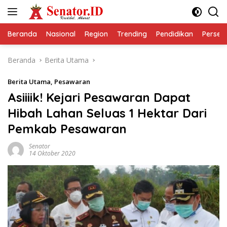
Langsung
ke
konten
Beranda
Nasional
Region
Trending
Pendidikan
Perseps
Beranda
Berita Utama
Berita Utama
,
Pesawaran
Asiiiik! Kejari Pesawaran Dapat
Hibah Lahan Seluas 1 Hektar Dari
Pemkab Pesawaran
Senator
14 Oktober 2020