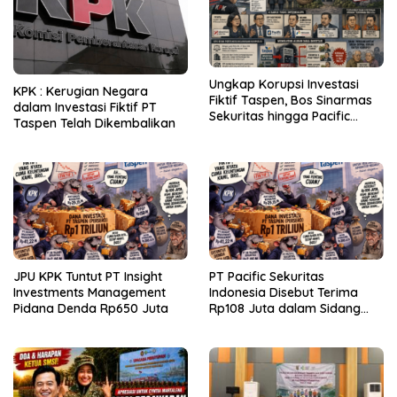
Ungkap Korupsi Investasi
KPK : Kerugian Negara
Fiktif Taspen, Bos Sinarmas
dalam Investasi Fiktif PT
Sekuritas hingga Pacific
Taspen Telah Dikembalikan
Sekuritas Diperiksa
JPU KPK Tuntut PT Insight
PT Pacific Sekuritas
Investments Management
Indonesia Disebut Terima
Pidana Denda Rp650 Juta
Rp108 Juta dalam Sidang
Investasi Fiktif PT Taspen