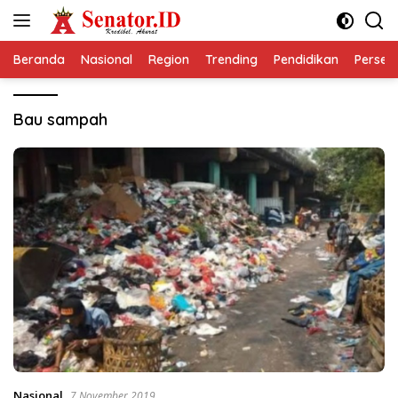
Langsung
ke
konten
Beranda
Nasional
Region
Trending
Pendidikan
Perseps
Bau sampah
Nasional
7 November 2019