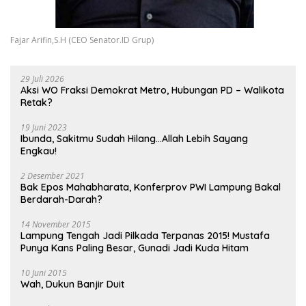
Fajar Arifin,S.H (CEO Senator.ID Grup)
29 Juli 2026
Aksi WO Fraksi Demokrat Metro, Hubungan PD – Walikota
Retak?
19 Juni 2023
Ibunda, Sakitmu Sudah Hilang…Allah Lebih Sayang
Engkau!
2 Desember 2021
Bak Epos Mahabharata, Konferprov PWI Lampung Bakal
Berdarah-Darah?
14 November 2015
Lampung Tengah Jadi Pilkada Terpanas 2015! Mustafa
Punya Kans Paling Besar, Gunadi Jadi Kuda Hitam
10 Juni 2015
Wah, Dukun Banjir Duit