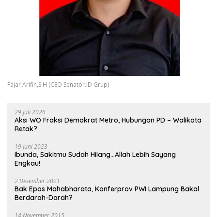
Fajar Arifin,S.H (CEO Senator.ID Grup)
29 Juli 2026
Aksi WO Fraksi Demokrat Metro, Hubungan PD – Walikota
Retak?
19 Juni 2023
Ibunda, Sakitmu Sudah Hilang…Allah Lebih Sayang
Engkau!
2 Desember 2021
Bak Epos Mahabharata, Konferprov PWI Lampung Bakal
Berdarah-Darah?
14 November 2015