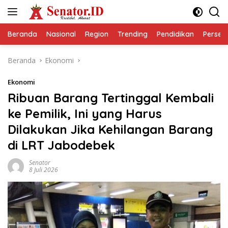
Langsung
ke
konten
Beranda
Nasional
Region
Trending
Pendidikan
Perseps
Beranda
Ekonomi
Ekonomi
Ribuan Barang Tertinggal Kembali
ke Pemilik, Ini yang Harus
Dilakukan Jika Kehilangan Barang
di LRT Jabodebek
Senator
8 Juli 2026