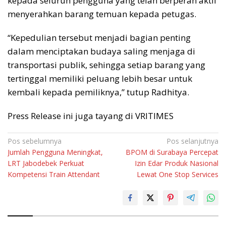
kepada seluruh pengguna yang telah berperan aktif
menyerahkan barang temuan kepada petugas.
“Kepedulian tersebut menjadi bagian penting
dalam menciptakan budaya saling menjaga di
transportasi publik, sehingga setiap barang yang
tertinggal memiliki peluang lebih besar untuk
kembali kepada pemiliknya,” tutup Radhitya.
Press Release ini juga tayang di VRITIMES
Navigasi
Pos sebelumnya
Pos selanjutnya
Jumlah Pengguna Meningkat,
BPOM di Surabaya Percepat
pos
LRT Jabodebek Perkuat
Izin Edar Produk Nasional
Kompetensi Train Attendant
Lewat One Stop Services