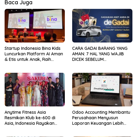
Baca Juga
Startup Indonesia Bina Kids
CARA GADAI BARANG YANG
Luncurkan Platform AI Aman
AMAN: 7 HAL YANG WAJIB
& Etis untuk Anak, Raih
DICEK SEBELUM
Pendanaan Strategis dari
MENYERAHKAN ASET
Hasan VC Singapura
Anytime Fitness Asia
Odoo Accounting Membantu
Resmikan Klub ke-600 di
Perusahaan Menyusun
Asia, Indonesia Rayakan
Laporan Keuangan Lebih
dengan Pembukaan Anytime
Cepat
Fitness Sakura Garden City