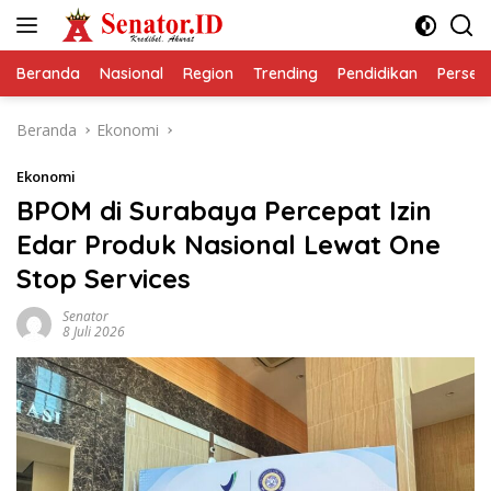
Langsung
ke
konten
Beranda
Nasional
Region
Trending
Pendidikan
Perseps
Beranda
Ekonomi
Ekonomi
BPOM di Surabaya Percepat Izin
Edar Produk Nasional Lewat One
Stop Services
Senator
8 Juli 2026