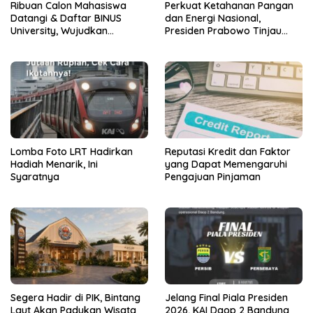
Ribuan Calon Mahasiswa
Perkuat Ketahanan Pangan
Datangi & Daftar BINUS
dan Energi Nasional,
University, Wujudkan
Presiden Prabowo Tinjau
Langkah Awal Menuju Karier
Hilirisasi Bioetanol PTPN I
Global
(Persero), Subholding
Perkebunan Nusantara
Lomba Foto LRT Hadirkan
Reputasi Kredit dan Faktor
Hadiah Menarik, Ini
yang Dapat Memengaruhi
Syaratnya
Pengajuan Pinjaman
Segera Hadir di PIK, Bintang
Jelang Final Piala Presiden
Laut Akan Padukan Wisata
2026, KAI Daop 2 Bandung