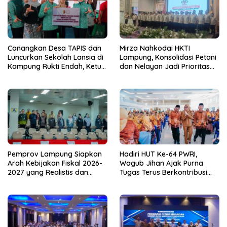
Canangkan Desa TAPIS dan
Mirza Nahkodai HKTI
Luncurkan Sekolah Lansia di
Lampung, Konsolidasi Petani
Kampung Rukti Endah, Ketua
dan Nelayan Jadi Prioritas
TP PKK Lampung Dorong
Hadapi Musim Kemarau
Pembangunan SDM Dimulai
dari Desa
Pemprov Lampung Siapkan
Hadiri HUT Ke-64 PWRI,
Arah Kebijakan Fiskal 2026-
Wagub Jihan Ajak Purna
2027 yang Realistis dan
Tugas Terus Berkontribusi
Berkelanjutan
untuk Lampung