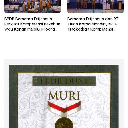
BPDP Bersama Ditjenbun
Bersama Ditjenbun dan PT
Perkuat Kompetensi Pekebun
Titian Karsa Mandiri, BPDP
Way Kanan Melalui Program
Tingkatkan Kompetensi
SDM Perkebunan 2026
Pekebun Way Kanan Lewat
Bersama PT Titian Karsa
Program SDM Perkebunan
Mandiri
2026