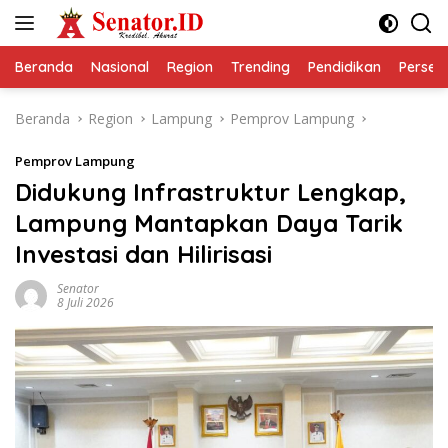
Langsung
ke
konten
Beranda
Nasional
Region
Trending
Pendidikan
Perseps
Beranda
Region
Lampung
Pemprov Lampung
Pemprov Lampung
Didukung Infrastruktur Lengkap,
Lampung Mantapkan Daya Tarik
Investasi dan Hilirisasi
Senator
8 Juli 2026