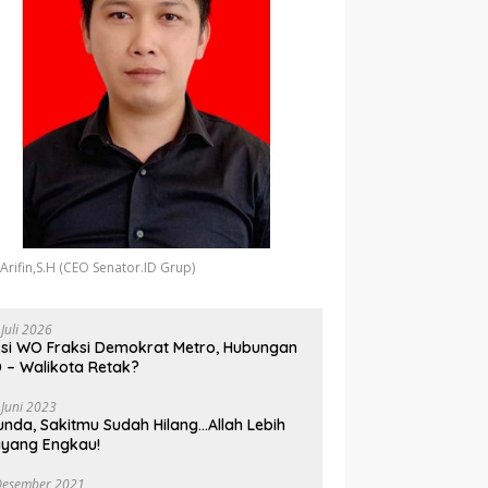
 Arifin,S.H (CEO Senator.ID Grup)
 Juli 2026
si WO Fraksi Demokrat Metro, Hubungan
 – Walikota Retak?
 Juni 2023
unda, Sakitmu Sudah Hilang…Allah Lebih
yang Engkau!
Desember 2021