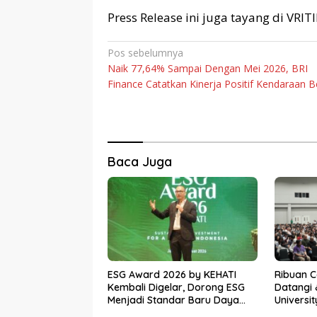
Press Release ini juga tayang di VRI
Navigasi
Pos sebelumnya
Naik 77,64% Sampai Dengan Mei 2026, BRI
pos
Finance Catatkan Kinerja Positif Kendaraan 
Baca Juga
ESG Award 2026 by KEHATI
Ribuan 
Kembali Digelar, Dorong ESG
Datangi 
Menjadi Standar Baru Daya
Universi
Saing Bisnis Indonesia
Awal Men