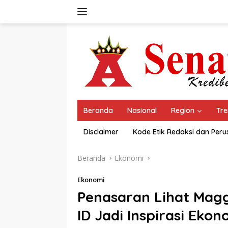
Langsung
ke
konten
Beranda
Nasional
Region
Tre
Disclaimer
Kode Etik Redaksi dan Per
Beranda
Ekonomi
Ekonomi
Penasaran Lihat Mag
ID Jadi Inspirasi Eko