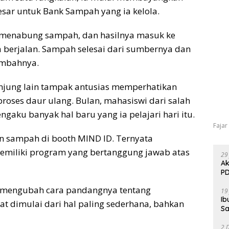
sar untuk Bank Sampah yang ia kelola.
n menabung sampah, dan hasilnya masuk ke
a berjalan. Sampah selesai dari sumbernya dan
ambahnya.
unjung lain tampak antusias memperhatikan
proses daur ulang. Bulan, mahasiswi dari salah
ngaku banyak hal baru yang ia pelajari hari itu.
Fajar
an sampah di booth MIND ID. Ternyata
miliki program yang bertanggung jawab atas
29
Ak
PD
i mengubah cara pandangnya tentang
19
Ib
 dimulai dari hal paling sederhana, bahkan
Sa
2 