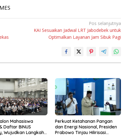
TIMES
Pos selanjutnya
KAI Sesuaikan Jadwal LRT Jabodebek untuk
Bekas
Optimalkan Layanan Jam Sibuk Pagi
Calon Mahasiswa
Perkuat Ketahanan Pangan
& Daftar BINUS
dan Energi Nasional, Presiden
ty, Wujudkan Langkah
Prabowo Tinjau Hilirisasi
uju Karier Global
Bioetanol PTPN I (Persero),