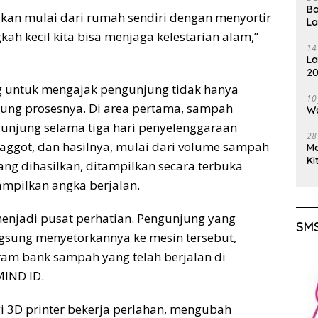
Ba
ukan mulai dari rumah sendiri dengan menyortir
L
ah kecil kita bisa menjaga kelestarian alam,”
14
La
20
Gu
 untuk mengajak pengunjung tidak hanya
10
sung prosesnya. Di area pertama, sampah
Wa
unjung selama tiga hari penyelenggaraan
28
ggot, dan hasilnya, mulai dari volume sampah
M
Ki
ang dihasilkan, ditampilkan secara terbuka
ampilkan angka berjalan.
 menjadi pusat perhatian. Pengunjung yang
SMS
sung menyetorkannya ke mesin tersebut,
ram bank sampah yang telah berjalan di
MIND ID.
gi 3D printer bekerja perlahan, mengubah