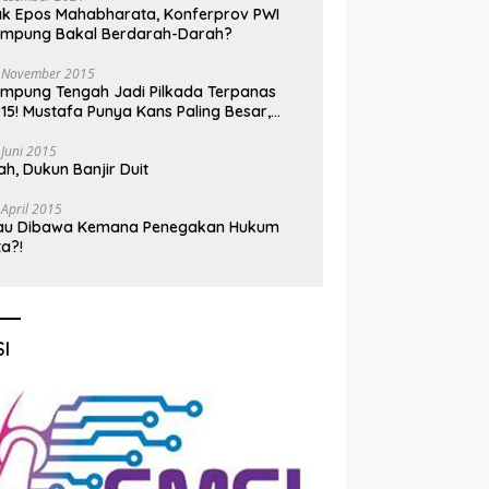
k Epos Mahabharata, Konferprov PWI
ampung Bakal Berdarah-Darah?
 November 2015
mpung Tengah Jadi Pilkada Terpanas
15! Mustafa Punya Kans Paling Besar,
nadi Jadi Kuda Hitam
 Juni 2015
h, Dukun Banjir Duit
 April 2015
au Dibawa Kemana Penegakan Hukum
ta?!
I