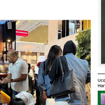
Uca
Har