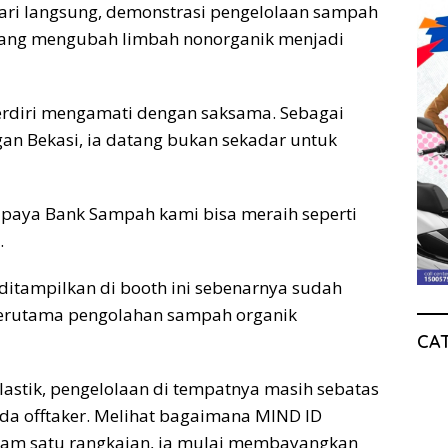
jari langsung, demonstrasi pengelolaan sampah
r yang mengubah limbah nonorganik menjadi
berdiri mengamati dengan saksama. Sebagai
gan Bekasi, ia datang bukan sekadar untuk
 supaya Bank Sampah kami bisa meraih seperti
.
ditampilkan di booth ini sebenarnya sudah
 terutama pengolahan sampah organik
CA
stik, pengelolaan di tempatnya masih sebatas
a offtaker. Melihat bagaimana MIND ID
alam satu rangkaian, ia mulai membayangkan