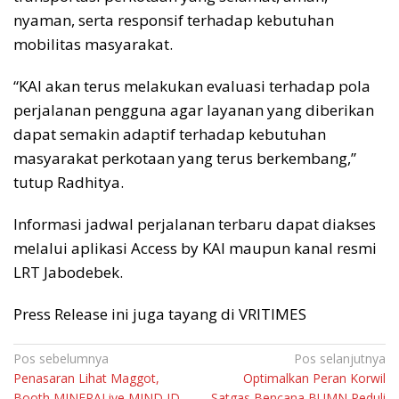
nyaman, serta responsif terhadap kebutuhan
mobilitas masyarakat.
“KAI akan terus melakukan evaluasi terhadap pola
perjalanan pengguna agar layanan yang diberikan
dapat semakin adaptif terhadap kebutuhan
masyarakat perkotaan yang terus berkembang,”
tutup Radhitya.
Informasi jadwal perjalanan terbaru dapat diakses
melalui aplikasi Access by KAI maupun kanal resmi
LRT Jabodebek.
Press Release ini juga tayang di VRITIMES
Navigasi
Pos sebelumnya
Pos selanjutnya
Penasaran Lihat Maggot,
Optimalkan Peran Korwil
pos
Booth MINERALive MIND ID
Satgas Bencana BUMN Peduli