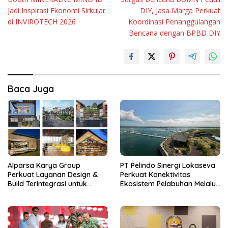
Jadi Inspirasi Ekonomi Sirkular
DIY, Jasa Marga Perkuat
di INVIROTECH 2026
Koordinasi Penanggulangan
Bencana dengan BPBD DIY
Baca Juga
Alparsa Karya Group
PT Pelindo Sinergi Lokaseva
Perkuat Layanan Design &
Perkuat Konektivitas
Build Terintegrasi untuk
Ekosistem Pelabuhan Melalui
Kawasan Jabodetabek
Pertumbuhan Kinerja
Semester I 2026