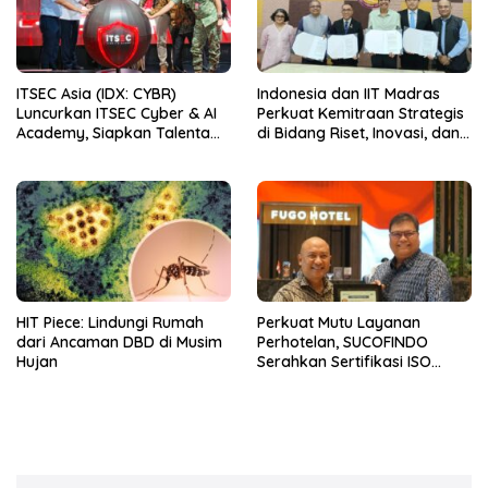
ITSEC Asia (IDX: CYBR)
Indonesia dan IIT Madras
Luncurkan ITSEC Cyber & AI
Perkuat Kemitraan Strategis
Academy, Siapkan Talenta
di Bidang Riset, Inovasi, dan
Indonesia untuk
Komersialisasi Teknologi
Mengamankan dan
Deep-Tech
Memimpin Era AI
HIT Piece: Lindungi Rumah
Perkuat Mutu Layanan
dari Ancaman DBD di Musim
Perhotelan, SUCOFINDO
Hujan
Serahkan Sertifikasi ISO
9001:2015 kepada Hotel
FUGO Samarinda