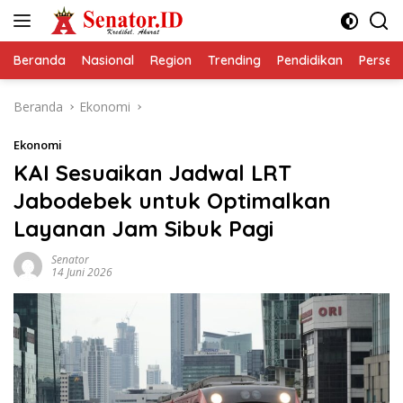
Langsung
ke
konten
Beranda
Nasional
Region
Trending
Pendidikan
Perseps
Beranda
Ekonomi
Ekonomi
KAI Sesuaikan Jadwal LRT
Jabodebek untuk Optimalkan
Layanan Jam Sibuk Pagi
Senator
14 Juni 2026