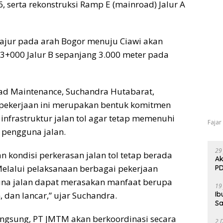
6, serta rekonstruksi Ramp E (mainroad) Jalur A
lajur pada arah Bogor menuju Ciawi akan
43+000 Jalur B sepanjang 3.000 meter pada
ad Maintenance, Suchandra Hutabarat,
ekerjaan ini merupakan bentuk komitmen
nfrastruktur jalan tol agar tetap memenuhi
Fajar
pengguna jalan.
29
kondisi perkerasan jalan tol tetap berada
Ak
Melalui pelaksanaan berbagai pekerjaan
PD
guna jalan dapat merasakan manfaat berupa
19
 dan lancar,” ujar Suchandra.
Ib
Sa
ngsung, PT JMTM akan berkoordinasi secara
2 