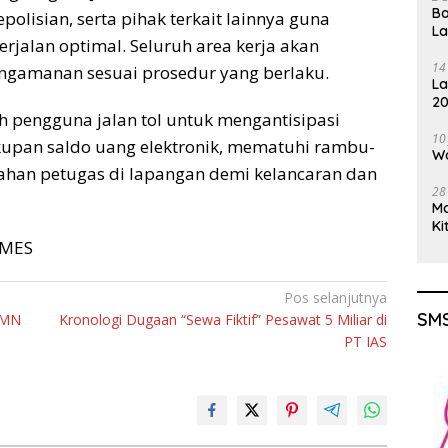
Ba
epolisian, serta pihak terkait lainnya guna
L
rjalan optimal. Seluruh area kerja akan
14
gamanan sesuai prosedur yang berlaku.
La
20
pengguna jalan tol untuk mengantisipasi
Gu
10
kupan saldo uang elektronik, mematuhi rambu-
Wa
arahan petugas di lapangan demi kelancaran dan
28
M
Ki
TIMES
Pos selanjutnya
SMS
UMN
Kronologi Dugaan “Sewa Fiktif” Pesawat 5 Miliar di
PT IAS