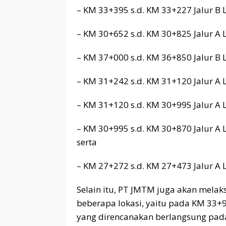
– KM 33+395 s.d. KM 33+227 Jalur B 
– KM 30+652 s.d. KM 30+825 Jalur A 
– KM 37+000 s.d. KM 36+850 Jalur B 
– KM 31+242 s.d. KM 31+120 Jalur A 
– KM 31+120 s.d. KM 30+995 Jalur A 
– KM 30+995 s.d. KM 30+870 Jalur A 
serta
– KM 27+272 s.d. KM 27+473 Jalur A 
Selain itu, PT JMTM juga akan melak
beberapa lokasi, yaitu pada KM 33+9
yang direncanakan berlangsung pada 