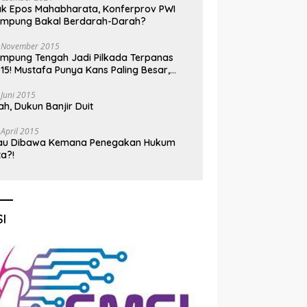
k Epos Mahabharata, Konferprov PWI
ampung Bakal Berdarah-Darah?
 November 2015
mpung Tengah Jadi Pilkada Terpanas
15! Mustafa Punya Kans Paling Besar,
nadi Jadi Kuda Hitam
 Juni 2015
h, Dukun Banjir Duit
 April 2015
au Dibawa Kemana Penegakan Hukum
ta?!
I