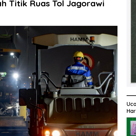
h Titik Ruas Tol Jagorawi
Uca
Har