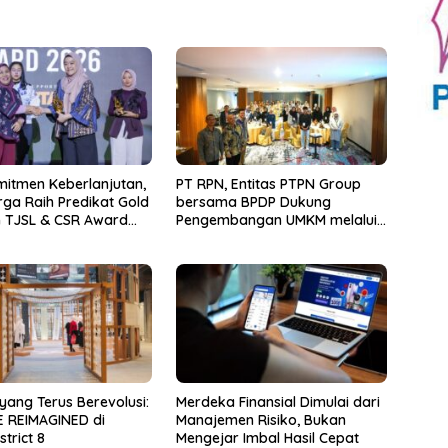
mitmen Keberlanjutan,
PT RPN, Entitas PTPN Group
ga Raih Predikat Gold
bersama BPDP Dukung
 TJSL & CSR Award
Pengembangan UMKM melalui
Workshop Pangan Sehat
Berbasis Minyak Sawit
yang Terus Berevolusi:
Merdeka Finansial Dimulai dari
 REIMAGINED di
Manajemen Risiko, Bukan
trict 8
Mengejar Imbal Hasil Cepat