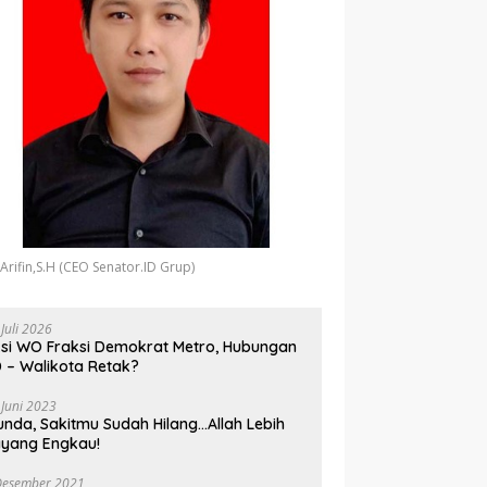
 Arifin,S.H (CEO Senator.ID Grup)
 Juli 2026
si WO Fraksi Demokrat Metro, Hubungan
 – Walikota Retak?
 Juni 2023
unda, Sakitmu Sudah Hilang…Allah Lebih
yang Engkau!
Desember 2021