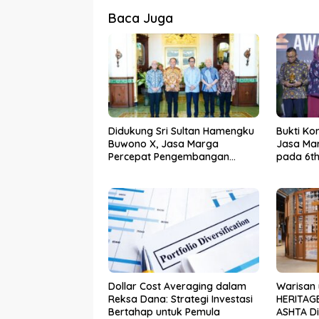
Baca Juga
Didukung Sri Sultan Hamengku
Bukti Ko
Buwono X, Jasa Marga
Jasa Mar
Percepat Pengembangan
pada 6th
Akses Bokoharjo Tol Jogja-
2026
Solo untuk Dukung Konektivitas
DIY
Dollar Cost Averaging dalam
Warisan 
Reksa Dana: Strategi Investasi
HERITAGE
Bertahap untuk Pemula
ASHTA Dis