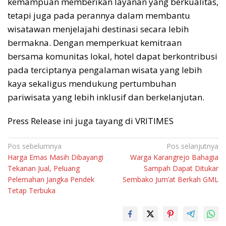
kemampuan memberikan layanan yang berkualitas,
tetapi juga pada perannya dalam membantu
wisatawan menjelajahi destinasi secara lebih
bermakna. Dengan memperkuat kemitraan
bersama komunitas lokal, hotel dapat berkontribusi
pada terciptanya pengalaman wisata yang lebih
kaya sekaligus mendukung pertumbuhan
pariwisata yang lebih inklusif dan berkelanjutan.
Press Release ini juga tayang di VRITIMES
Navigasi
Pos sebelumnya
Pos selanjutnya
Harga Emas Masih Dibayangi
Warga Karangrejo Bahagia
pos
Tekanan Jual, Peluang
Sampah Dapat Ditukar
Pelemahan Jangka Pendek
Sembako Jum’at Berkah GML
Tetap Terbuka