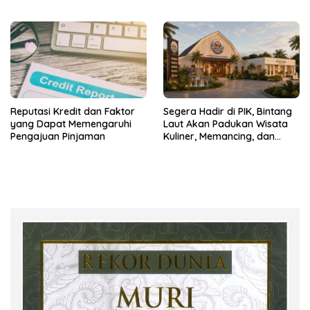
Hilirisasi Bioetanol PTPN I
(Persero), Subholding
Perkebunan Nusantara
Reputasi Kredit dan Faktor
Segera Hadir di PIK, Bintang
yang Dapat Memengaruhi
Laut Akan Padukan Wisata
Pengajuan Pinjaman
Kuliner, Memancing, dan
Ruang Komunitas