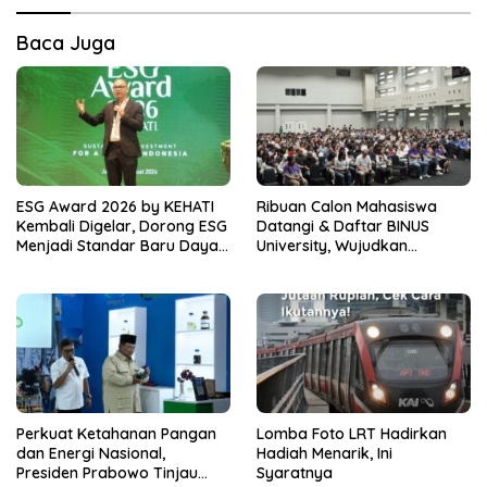
Baca Juga
ESG Award 2026 by KEHATI
Ribuan Calon Mahasiswa
Kembali Digelar, Dorong ESG
Datangi & Daftar BINUS
Menjadi Standar Baru Daya
University, Wujudkan
Saing Bisnis Indonesia
Langkah Awal Menuju Karier
Global
Perkuat Ketahanan Pangan
Lomba Foto LRT Hadirkan
dan Energi Nasional,
Hadiah Menarik, Ini
Presiden Prabowo Tinjau
Syaratnya