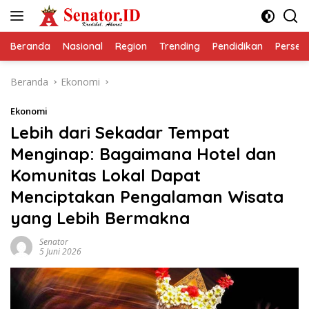
Langsung
ke
konten
Beranda
Nasional
Region
Trending
Pendidikan
Perseps
Beranda
Ekonomi
Ekonomi
Lebih dari Sekadar Tempat
Menginap: Bagaimana Hotel dan
Komunitas Lokal Dapat
Menciptakan Pengalaman Wisata
yang Lebih Bermakna
Senator
5 Juni 2026