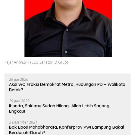
Fajar Arifin,S.H (CEO Senator.ID Grup)
29 Juli 2026
Aksi WO Fraksi Demokrat Metro, Hubungan PD – Walikota
Retak?
19 Juni 2023
Ibunda, Sakitmu Sudah Hilang…Allah Lebih Sayang
Engkau!
2 Desember 2021
Bak Epos Mahabharata, Konferprov PWI Lampung Bakal
Berdarah-Darah?