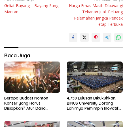
Navigasi
Geliat Bayang – Bayang Sang
Harga Emas Masih Dibayangi
pos
Mantan
Tekanan Jual, Peluang
Pelemahan Jangka Pendek
Tetap Terbuka
Baca Juga
Berapa Budget Nonton
4.758 Lulusan Dikukuhkan,
Konser yang Harus
BINUS University Dorong
Disiapkan? Atur Dana
Lahirnya Pemimpin Inovatif
dengan Deposito FLEXI
yang Berdampak