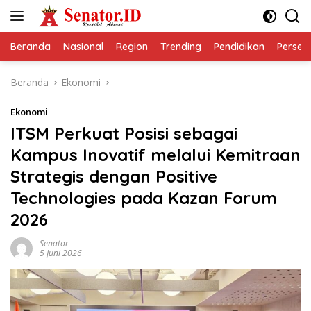
Langsung
ke
konten
Beranda
Nasional
Region
Trending
Pendidikan
Perseps
Beranda
Ekonomi
Ekonomi
ITSM Perkuat Posisi sebagai
Kampus Inovatif melalui Kemitraan
Strategis dengan Positive
Technologies pada Kazan Forum
2026
Senator
5 Juni 2026