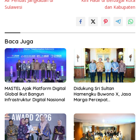
Air Perluas Jangkauan di
Kini Hadir di Berbagai Kota
Sulawesi
dan Kabupaten
Baca Juga
MASTEL Ajak Platform Digital
Didukung Sri Sultan
Global Ikut Bangun
Hamengku Buwono X, Jasa
Infrastruktur Digital Nasional
Marga Percepat
Pengembangan Akses
Bokoharjo Tol Jogja-Solo
untuk Dukung Konektivitas
DIY