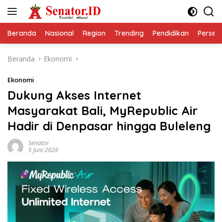
Langsung
ke
konten
Beranda
Nasional
Region
Trending
Pendidikan
Perseps
Beranda
Ekonomi
Ekonomi
Dukung Akses Internet
Masyarakat Bali, MyRepublic Air
Hadir di Denpasar hingga Buleleng
Senator
5 Juni 2026