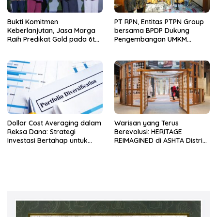
Bukti Komitmen
PT RPN, Entitas PTPN Group
Keberlanjutan, Jasa Marga
bersama BPDP Dukung
Raih Predikat Gold pada 6th
Pengembangan UMKM
TJSL & CSR Award 2026
melalui Workshop Pangan
Sehat Berbasis Minyak Sawit
Dollar Cost Averaging dalam
Warisan yang Terus
Reksa Dana: Strategi
Berevolusi: HERITAGE
Investasi Bertahap untuk
REIMAGINED di ASHTA District
Pemula
8