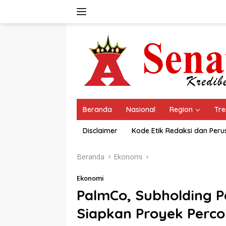
Langsung
ke
konten
Beranda
Nasional
Region
Tre
Disclaimer
Kode Etik Redaksi dan Per
Beranda
Ekonomi
Ekonomi
PalmCo, Subholding 
Siapkan Proyek Perco