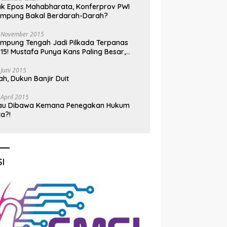
k Epos Mahabharata, Konferprov PWI
ampung Bakal Berdarah-Darah?
 November 2015
mpung Tengah Jadi Pilkada Terpanas
15! Mustafa Punya Kans Paling Besar,
nadi Jadi Kuda Hitam
 Juni 2015
h, Dukun Banjir Duit
 April 2015
au Dibawa Kemana Penegakan Hukum
ta?!
I