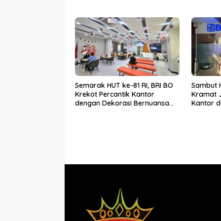
yang Be
Semarak HUT ke-81 RI, BRI BO
Sambut H
Krekot Percantik Kantor
Kramat 
dengan Dekorasi Bernuansa
Kantor 
Merah Putih
Putih