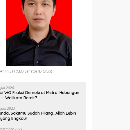
 Arifin,S.H (CEO Senator.ID Grup)
 Juli 2026
si WO Fraksi Demokrat Metro, Hubungan
 – Walikota Retak?
 Juni 2023
unda, Sakitmu Sudah Hilang…Allah Lebih
yang Engkau!
Desember 2021