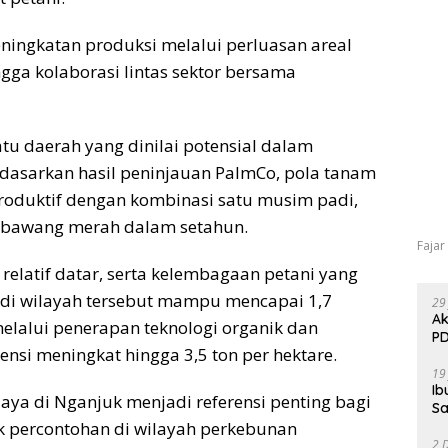
ningkatan produksi melalui perluasan areal
gga kolaborasi lintas sektor bersama
tu daerah yang dinilai potensial dalam
dasarkan hasil peninjauan PalmCo, pola tanam
produktif dengan kombinasi satu musim padi,
 bawang merah dalam setahun.
Fajar
 relatif datar, serta kelembagaan petani yang
 di wilayah tersebut mampu mencapai 1,7
29
Ak
melalui penerapan teknologi organik dan
PD
tensi meningkat hingga 3,5 ton per hektare.
19
Ib
ya di Nganjuk menjadi referensi penting bagi
Sa
 percontohan di wilayah perkebunan
2 