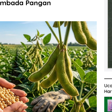
embada Pangan
Uca
Har