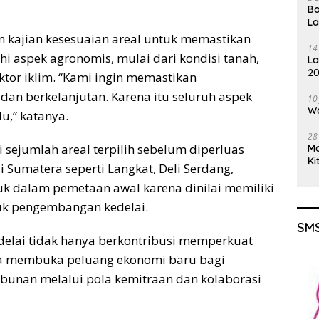
Ba
L
n kajian kesesuaian areal untuk memastikan
14
 aspek agronomis, mulai dari kondisi tanah,
La
20
aktor iklim. “Kami ingin memastikan
Gu
an berkelanjutan. Karena itu seluruh aspek
10
Wa
u,” katanya.
28
 sejumlah areal terpilih sebelum diperluas
M
Ki
 Sumatera seperti Langkat, Deli Serdang,
k dalam pemetaan awal karena dinilai memiliki
tuk pengembangan kedelai.
SMS
lai tidak hanya berkontribusi memperkuat
uga membuka peluang ekonomi baru bagi
ebunan melalui pola kemitraan dan kolaborasi