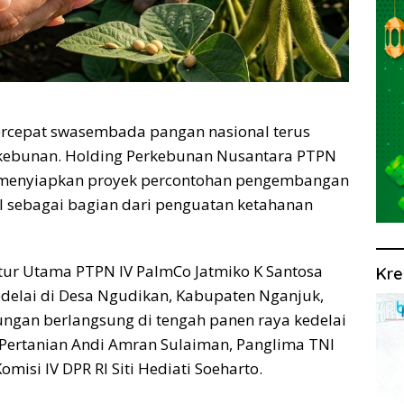
rcepat swasembada pangan nasional terus
kebunan. Holding Perkebunan Nusantara PTPN
Co menyiapkan proyek percontohan pengembangan
al sebagai bagian dari penguatan ketahanan
tur Utama PTPN IV PalmCo Jatmiko K Santosa
Kre
edelai di Desa Ngudikan, Kabupaten Nganjuk,
ungan berlangsung di tengah panen raya kedelai
i Pertanian Andi Amran Sulaiman, Panglima TNI
misi IV DPR RI Siti Hediati Soeharto.