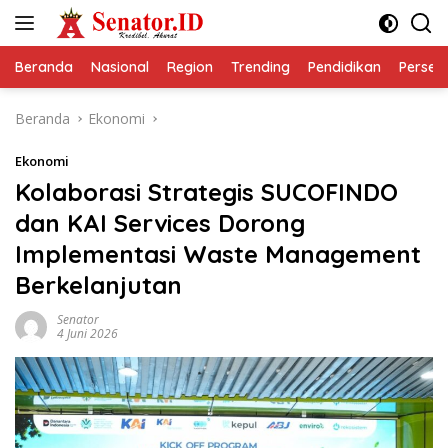
Langsung
ke
konten
Beranda
Nasional
Region
Trending
Pendidikan
Perseps
Beranda
Ekonomi
Ekonomi
Kolaborasi Strategis SUCOFINDO
dan KAI Services Dorong
Implementasi Waste Management
Berkelanjutan
Senator
4 Juni 2026