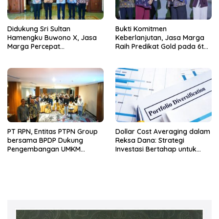
Didukung Sri Sultan
Bukti Komitmen
Hamengku Buwono X, Jasa
Keberlanjutan, Jasa Marga
Marga Percepat
Raih Predikat Gold pada 6th
Pengembangan Akses
TJSL & CSR Award 2026
Bokoharjo Tol Jogja-Solo
untuk Dukung Konektivitas
DIY
PT RPN, Entitas PTPN Group
Dollar Cost Averaging dalam
bersama BPDP Dukung
Reksa Dana: Strategi
Pengembangan UMKM
Investasi Bertahap untuk
melalui Workshop Pangan
Pemula
Sehat Berbasis Minyak Sawit