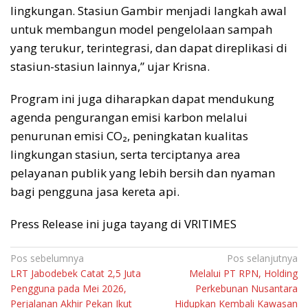
lingkungan. Stasiun Gambir menjadi langkah awal
untuk membangun model pengelolaan sampah
yang terukur, terintegrasi, dan dapat direplikasi di
stasiun-stasiun lainnya,” ujar Krisna.
Program ini juga diharapkan dapat mendukung
agenda pengurangan emisi karbon melalui
penurunan emisi CO₂, peningkatan kualitas
lingkungan stasiun, serta terciptanya area
pelayanan publik yang lebih bersih dan nyaman
bagi pengguna jasa kereta api.
Press Release ini juga tayang di VRITIMES
Navigasi
Pos sebelumnya
Pos selanjutnya
LRT Jabodebek Catat 2,5 Juta
Melalui PT RPN, Holding
pos
Pengguna pada Mei 2026,
Perkebunan Nusantara
Perjalanan Akhir Pekan Ikut
Hidupkan Kembali Kawasan