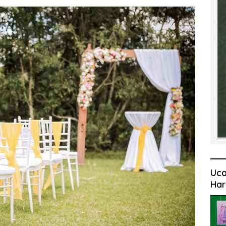
Uca
Har