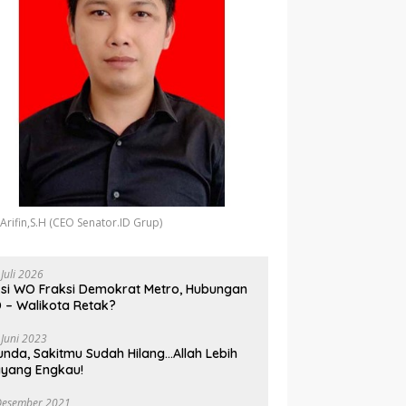
 Arifin,S.H (CEO Senator.ID Grup)
 Juli 2026
si WO Fraksi Demokrat Metro, Hubungan
 – Walikota Retak?
 Juni 2023
unda, Sakitmu Sudah Hilang…Allah Lebih
yang Engkau!
Desember 2021