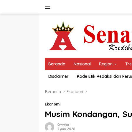
Langsung
ke
konten
Beranda
Nasional
Region
Tre
Disclaimer
Kode Etik Redaksi dan Per
Beranda
Ekonomi
Ekonomi
Musim Kondangan, Su
Senator
3 Juni 2026