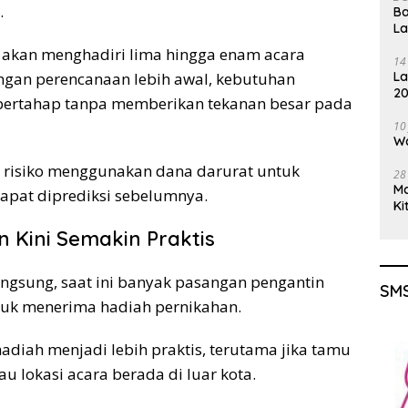
.
Ba
L
 akan menghadiri lima hingga enam acara
14
ngan perencanaan lebih awal, kebutuhan
La
20
 bertahap tanpa memberikan tekanan besar pada
Gu
10
Wa
 risiko menggunakan dana darurat untuk
28
M
apat diprediksi sebelumnya.
Ki
 Kini Semakin Praktis
ngsung, saat ini banyak pasangan pengantin
SMS
tuk menerima hadiah pernikahan.
diah menjadi lebih praktis, terutama jika tamu
au lokasi acara berada di luar kota.