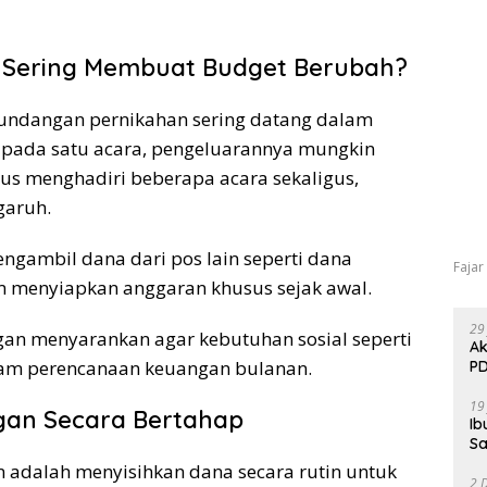
Sering Membuat Budget Berubah?
 undangan pernikahan sering datang dalam
s pada satu acara, pengeluarannya mungkin
rus menghadiri beberapa acara sekaligus,
garuh.
engambil dana dari pos lain seperti dana
Fajar
m menyiapkan anggaran khusus sejak awal.
29
gan menyarankan agar kebutuhan sosial seperti
Ak
am perencanaan keuangan bulanan.
PD
19
an Secara Bertahap
Ib
Sa
n adalah menyisihkan dana secara rutin untuk
2 