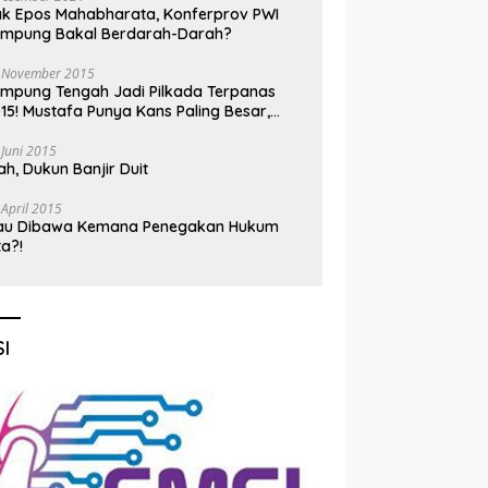
k Epos Mahabharata, Konferprov PWI
ampung Bakal Berdarah-Darah?
 November 2015
mpung Tengah Jadi Pilkada Terpanas
15! Mustafa Punya Kans Paling Besar,
nadi Jadi Kuda Hitam
 Juni 2015
h, Dukun Banjir Duit
 April 2015
au Dibawa Kemana Penegakan Hukum
ta?!
I