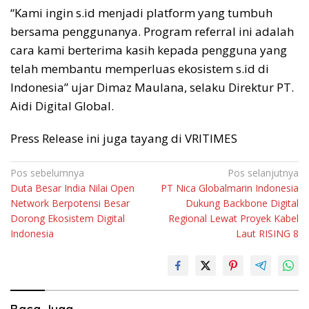
“Kami ingin s.id menjadi platform yang tumbuh
bersama penggunanya. Program referral ini adalah
cara kami berterima kasih kepada pengguna yang
telah membantu memperluas ekosistem s.id di
Indonesia” ujar Dimaz Maulana, selaku Direktur PT.
Aidi Digital Global.
Press Release ini juga tayang di VRITIMES
Navigasi
Pos sebelumnya
Pos selanjutnya
Duta Besar India Nilai Open
PT Nica Globalmarin Indonesia
pos
Network Berpotensi Besar
Dukung Backbone Digital
Dorong Ekosistem Digital
Regional Lewat Proyek Kabel
Indonesia
Laut RISING 8