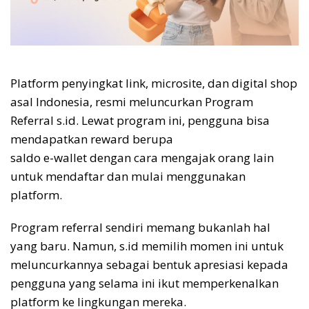
Platform penyingkat link, microsite, dan digital shop
asal Indonesia, resmi meluncurkan Program
Referral s.id. Lewat program ini, pengguna bisa
mendapatkan reward berupa
saldo e-wallet dengan cara mengajak orang lain
untuk mendaftar dan mulai menggunakan
platform.
Program referral sendiri memang bukanlah hal
yang baru. Namun, s.id memilih momen ini untuk
meluncurkannya sebagai bentuk apresiasi kepada
pengguna yang selama ini ikut memperkenalkan
platform ke lingkungan mereka.