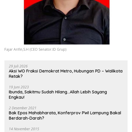
Fajar Arifin,S.H (CEO Senator.ID Grup)
29 Juli 2026
Aksi WO Fraksi Demokrat Metro, Hubungan PD – Walikota
Retak?
19 Juni 2023
Ibunda, Sakitmu Sudah Hilang…Allah Lebih Sayang
Engkau!
2 Desember 2021
Bak Epos Mahabharata, Konferprov PWI Lampung Bakal
Berdarah-Darah?
14 November 2015