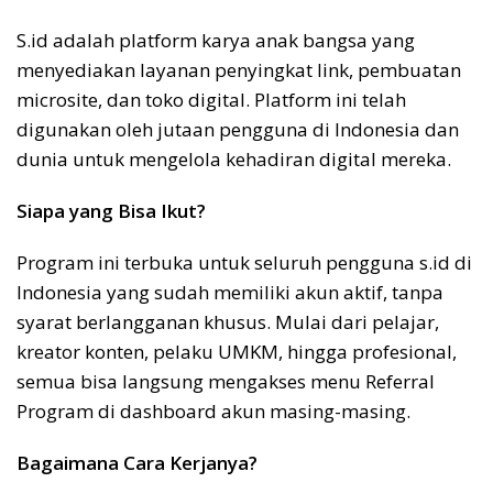
S.id adalah platform karya anak bangsa yang
menyediakan layanan penyingkat link, pembuatan
microsite, dan toko digital. Platform ini telah
digunakan oleh jutaan pengguna di Indonesia dan
dunia untuk mengelola kehadiran digital mereka.
Siapa yang Bisa Ikut?
Program ini terbuka untuk seluruh pengguna s.id di
Indonesia yang sudah memiliki akun aktif, tanpa
syarat berlangganan khusus. Mulai dari pelajar,
kreator konten, pelaku UMKM, hingga profesional,
semua bisa langsung mengakses menu Referral
Program di dashboard akun masing-masing.
Bagaimana Cara Kerjanya?