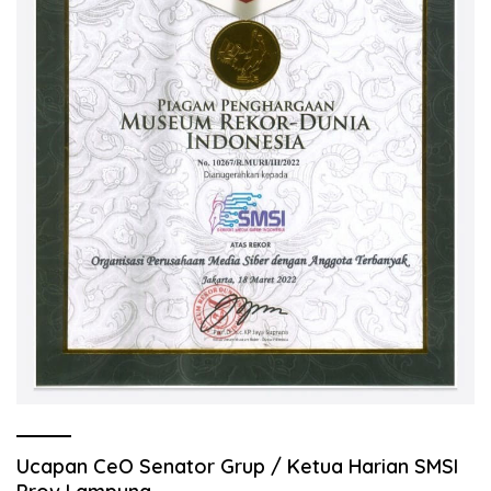
Ucapan CeO Senator Grup / Ketua Harian SMSI