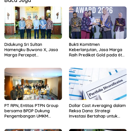
Baca Juga
Didukung Sri Sultan
Bukti Komitmen
Hamengku Buwono X, Jasa
Keberlanjutan, Jasa Marga
Marga Percepat
Raih Predikat Gold pada 6th
Pengembangan Akses
TJSL & CSR Award 2026
Bokoharjo Tol Jogja-Solo
untuk Dukung Konektivitas
DIY
PT RPN, Entitas PTPN Group
Dollar Cost Averaging dalam
bersama BPDP Dukung
Reksa Dana: Strategi
Pengembangan UMKM
Investasi Bertahap untuk
melalui Workshop Pangan
Pemula
Sehat Berbasis Minyak Sawit