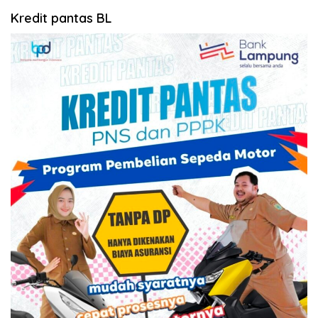
Kredit pantas BL