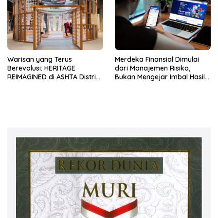
Warisan yang Terus
Merdeka Finansial Dimulai
Berevolusi: HERITAGE
dari Manajemen Risiko,
REIMAGINED di ASHTA District
Bukan Mengejar Imbal Hasil
8
Cepat