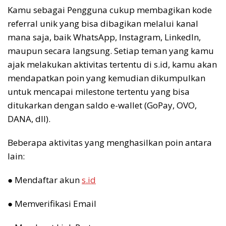
Kamu sebagai Pengguna cukup membagikan kode
referral unik yang bisa dibagikan melalui kanal
mana saja, baik WhatsApp, Instagram, LinkedIn,
maupun secara langsung. Setiap teman yang kamu
ajak melakukan aktivitas tertentu di s.id, kamu akan
mendapatkan poin yang kemudian dikumpulkan
untuk mencapai milestone tertentu yang bisa
ditukarkan dengan saldo e-wallet (GoPay, OVO,
DANA, dll).
Beberapa aktivitas yang menghasilkan poin antara
lain:
● Mendaftar akun
s.id
● Memverifikasi Email