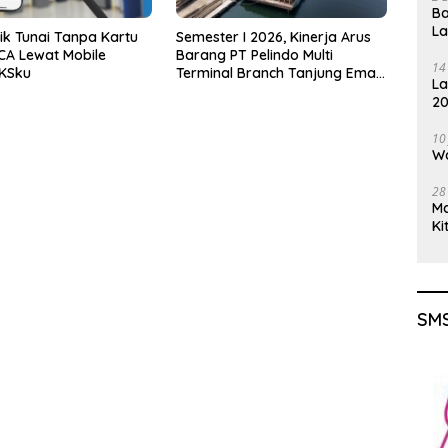
Ba
L
ik Tunai Tanpa Kartu
Semester I 2026, Kinerja Arus
CA Lewat Mobile
Barang PT Pelindo Multi
14
 KSku
Terminal Branch Tanjung Emas
La
Meningkat 13%
20
Gu
10
Wa
28
M
Ki
SMS