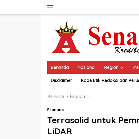
Langsung
ke
konten
Beranda
Nasional
Region
Tre
Disclaimer
Kode Etik Redaksi dan Per
Beranda
Ekonomi
Ekonomi
Terrasolid untuk Pemr
LiDAR