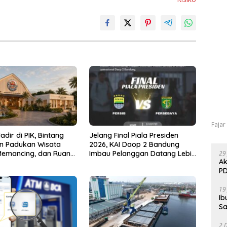
Fajar
dir di PIK, Bintang
Jelang Final Piala Presiden
n Padukan Wisata
2026, KAI Daop 2 Bandung
29
 Memancing, dan Ruang
Imbau Pelanggan Datang Lebih
Ak
as
Awal ke Stasiun
PD
19
Ib
Sa
2 