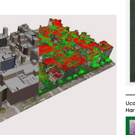
Uca
Har