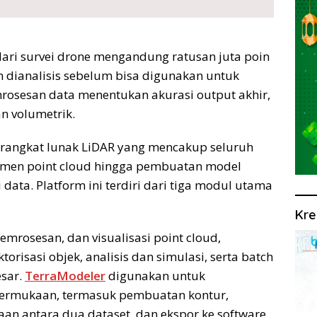
dari survei drone mengandung ratusan juta poin
dan dianalisis sebelum bisa digunakan untuk
mrosesan data menentukan akurasi output akhir,
n volumetrik.
erangkat lunak LiDAR yang mencakup seluruh
emen point cloud hingga pembuatan model
ata. Platform ini terdiri dari tiga modul utama
Kre
rosesan, dan visualisasi point cloud,
ktorisasi objek, analisis dan simulasi, serta batch
esar.
TerraModeler
digunakan untuk
ermukaan, termasuk pembuatan kontur,
aan antara dua dataset, dan ekspor ke software