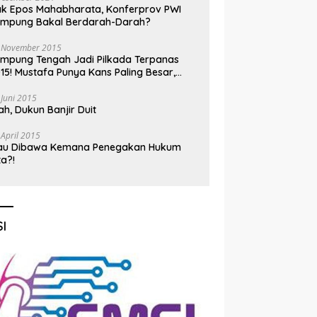
k Epos Mahabharata, Konferprov PWI
ampung Bakal Berdarah-Darah?
 November 2015
mpung Tengah Jadi Pilkada Terpanas
15! Mustafa Punya Kans Paling Besar,
nadi Jadi Kuda Hitam
 Juni 2015
h, Dukun Banjir Duit
 April 2015
au Dibawa Kemana Penegakan Hukum
ta?!
I