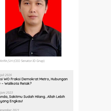
 Arifin,S.H (CEO Senator.ID Grup)
 Juli 2026
si WO Fraksi Demokrat Metro, Hubungan
 – Walikota Retak?
 Juni 2023
unda, Sakitmu Sudah Hilang…Allah Lebih
yang Engkau!
Desember 2021