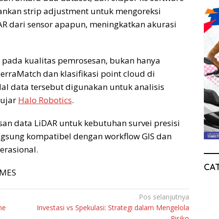
nkan strip adjustment untuk mengoreksi
AR dari sensor apapun, meningkatkan akurasi
g pada kualitas pemrosesan, bukan hanya
TerraMatch dan klasifikasi point cloud di
l data tersebut digunakan untuk analisis
 ujar
Halo Robotics
.
an data LiDAR untuk kebutuhan survei presisi
angsung kompatibel dengan workflow GIS dan
erasional.
CA
TIMES
Pos selanjutnya
ne
Investasi vs Spekulasi: Strategi dalam Mengelola
Risiko