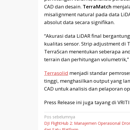
CAD dan desain.
TerraMatch
menjala
misalignment natural pada data LiD
absolut data secara signifikan.
“Akurasi data LiDAR final bergantun
kualitas sensor. Strip adjustment di 
TerraScan menentukan seberapa anda
terrain dan perhitungan volumetrik,”
Terrasolid
menjadi standar pemroses
tinggi, menghasilkan output yang l
CAD untuk analisis dan pelaporan op
Press Release ini juga tayang di VRI
Navigasi
Pos sebelumnya
DJI FlightHub 2: Manajemen Operasional Dro
pos
dari Satu Platform