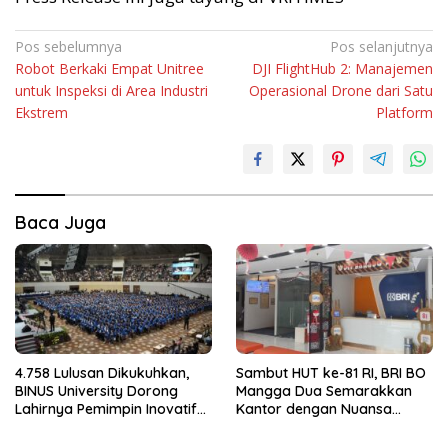
Navigasi
Pos sebelumnya
Pos selanjutnya
Robot Berkaki Empat Unitree
DJI FlightHub 2: Manajemen
pos
untuk Inspeksi di Area Industri
Operasional Drone dari Satu
Ekstrem
Platform
Baca Juga
4.758 Lulusan Dikukuhkan,
Sambut HUT ke-81 RI, BRI BO
BINUS University Dorong
Mangga Dua Semarakkan
Lahirnya Pemimpin Inovatif
Kantor dengan Nuansa
yang Berdampak
Merah Putih