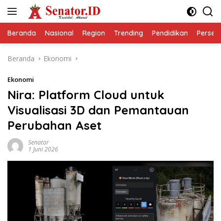
Langsung
ke
konten
Beranda
Nasional
Region
Trending
Pendidikan
Perseps
Beranda
Ekonomi
Ekonomi
Nira: Platform Cloud untuk
Visualisasi 3D dan Pemantauan
Perubahan Aset
Senator
1 Juni 2026