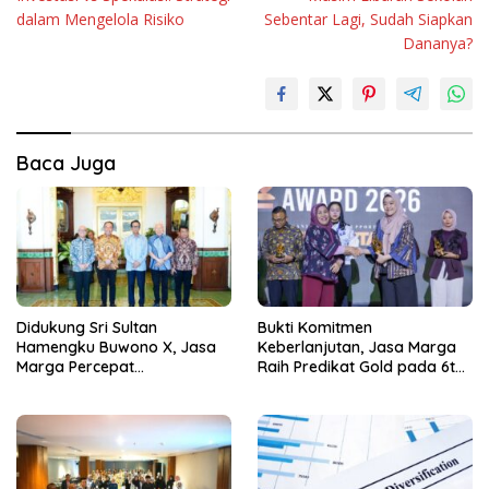
pos
dalam Mengelola Risiko
Sebentar Lagi, Sudah Siapkan
Dananya?
Baca Juga
Didukung Sri Sultan
Bukti Komitmen
Hamengku Buwono X, Jasa
Keberlanjutan, Jasa Marga
Marga Percepat
Raih Predikat Gold pada 6th
Pengembangan Akses
TJSL & CSR Award 2026
Bokoharjo Tol Jogja-Solo
untuk Dukung Konektivitas
DIY