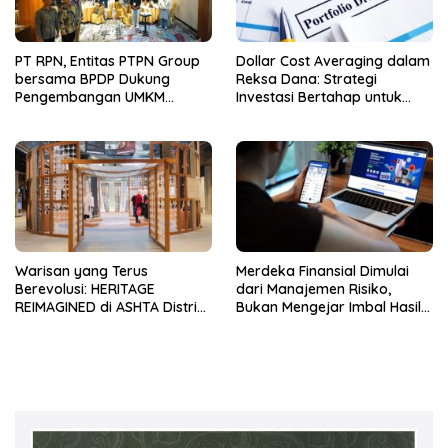
PT RPN, Entitas PTPN Group
Dollar Cost Averaging dalam
bersama BPDP Dukung
Reksa Dana: Strategi
Pengembangan UMKM
Investasi Bertahap untuk
melalui Workshop Pangan
Pemula
Sehat Berbasis Minyak Sawit
Warisan yang Terus
Merdeka Finansial Dimulai
Berevolusi: HERITAGE
dari Manajemen Risiko,
REIMAGINED di ASHTA District
Bukan Mengejar Imbal Hasil
8
Cepat