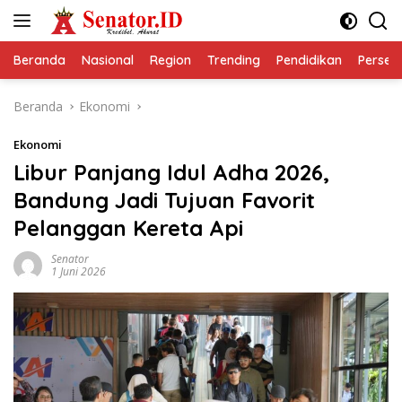
Langsung
ke
konten
Beranda
Nasional
Region
Trending
Pendidikan
Perseps
Beranda
Ekonomi
Ekonomi
Libur Panjang Idul Adha 2026,
Bandung Jadi Tujuan Favorit
Pelanggan Kereta Api
Senator
1 Juni 2026