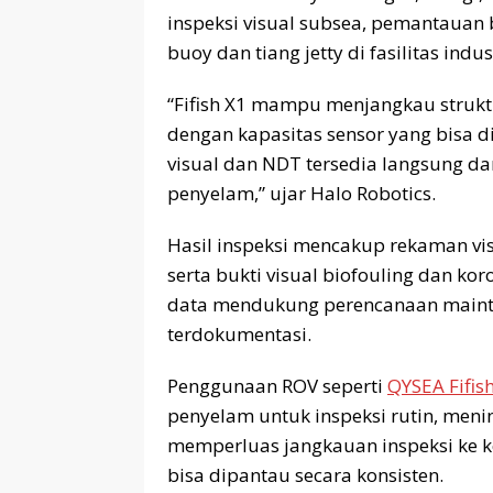
inspeksi visual subsea, pemantauan b
buoy dan tiang jetty di fasilitas indust
“Fifish X1 mampu menjangkau struktu
dengan kapasitas sensor yang bisa di
visual dan NDT tersedia langsung da
penyelam,” ujar Halo Robotics.
Hasil inspeksi mencakup rekaman visu
serta bukti visual biofouling dan koro
data mendukung perencanaan mainten
terdokumentasi.
Penggunaan ROV seperti
QYSEA Fifis
penyelam untuk inspeksi rutin, meni
memperluas jangkauan inspeksi ke 
bisa dipantau secara konsisten.