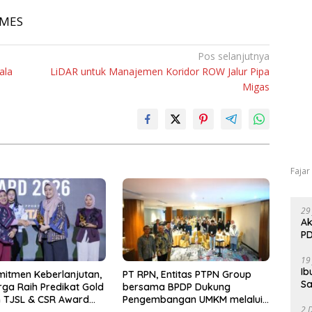
TIMES
Pos selanjutnya
ala
LiDAR untuk Manajemen Koridor ROW Jalur Pipa
Migas
Fajar
29
Ak
PD
19
Ib
mitmen Keberlanjutan,
PT RPN, Entitas PTPN Group
Sa
ga Raih Predikat Gold
bersama BPDP Dukung
 TJSL & CSR Award
Pengembangan UMKM melalui
2 
Workshop Pangan Sehat