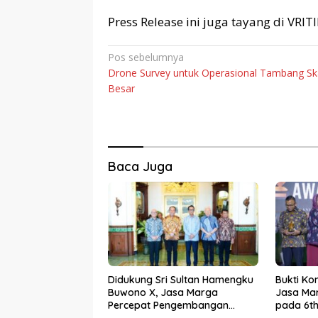
Press Release ini juga tayang di VRI
Navigasi
Pos sebelumnya
Drone Survey untuk Operasional Tambang Sk
pos
Besar
Baca Juga
Didukung Sri Sultan Hamengku
Bukti Ko
Buwono X, Jasa Marga
Jasa Mar
Percepat Pengembangan
pada 6th
Akses Bokoharjo Tol Jogja-
2026