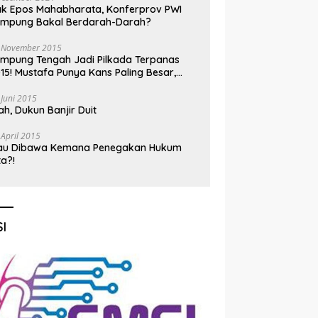
k Epos Mahabharata, Konferprov PWI
ampung Bakal Berdarah-Darah?
 November 2015
mpung Tengah Jadi Pilkada Terpanas
15! Mustafa Punya Kans Paling Besar,
nadi Jadi Kuda Hitam
 Juni 2015
h, Dukun Banjir Duit
 April 2015
au Dibawa Kemana Penegakan Hukum
ta?!
I