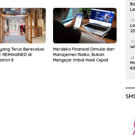
Ba
Berbasis Minyak Sawit
L
14
La
20
Gu
10
Wa
yang Terus Berevolusi:
Merdeka Finansial Dimulai dari
 REIMAGINED di
Manajemen Risiko, Bukan
28
trict 8
Mengejar Imbal Hasil Cepat
M
Ki
SMS