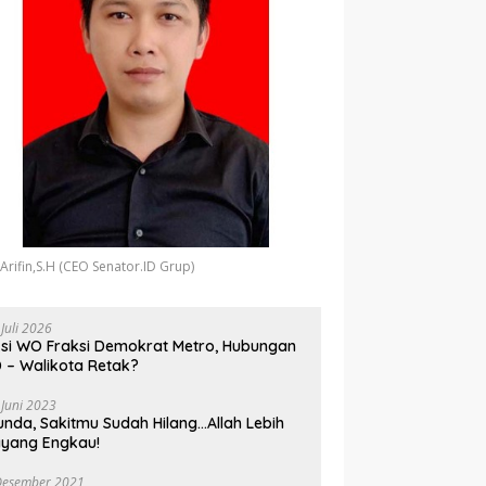
 Arifin,S.H (CEO Senator.ID Grup)
 Juli 2026
si WO Fraksi Demokrat Metro, Hubungan
 – Walikota Retak?
 Juni 2023
unda, Sakitmu Sudah Hilang…Allah Lebih
yang Engkau!
Desember 2021