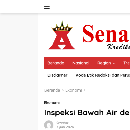
Langsung
ke
konten
Beranda
Nasional
Region
Tre
Disclaimer
Kode Etik Redaksi dan Per
Beranda
Ekonomi
Ekonomi
Inspeksi Bawah Air d
Senator
1 Juni 2026