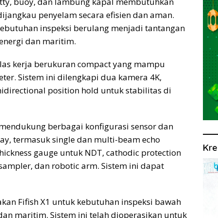
 jetty, buoy, dan lambung kapal membutuhkan
dijangkau penyelam secara efisien dan aman.
n kebutuhan inspeksi berulang menjadi tantangan
 energi dan maritim.
elas kerja berukuran compact yang mampu
er. Sistem ini dilengkapi dua kamera 4K,
rectional position hold untuk stabilitas di
mendukung berbagai konfigurasi sensor dan
play, termasuk single dan multi-beam echo
Kre
thickness gauge untuk NDT, cathodic protection
 sampler, dan robotic arm. Sistem ini dapat
an Fifish X1 untuk kebutuhan inspeksi bawah
 dan maritim. Sistem ini telah dioperasikan untuk