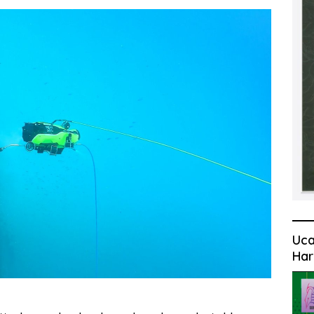
Uca
Har