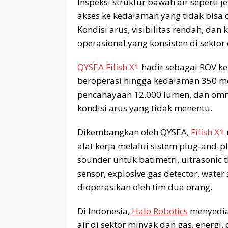
Inspeksi struktur bawah air seperti
akses ke kedalaman yang tidak bisa 
Kondisi arus, visibilitas rendah, da
operasional yang konsisten di sektor
QYSEA Fifish X1
hadir sebagai ROV k
beroperasi hingga kedalaman 350 met
pencahayaan 12.000 lumen, dan omnidi
kondisi arus yang tidak menentu.
Dikembangkan oleh QYSEA,
Fifish X1
alat kerja melalui sistem plug-and-
sounder untuk batimetri, ultrasonic 
sensor, explosive gas detector, water
dioperasikan oleh tim dua orang.
Di Indonesia,
Halo Robotics
menyediak
air di sektor minyak dan gas, energi,