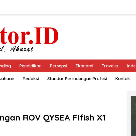
nding
Pendidikan
Persepsi
Ekonomi
Traveler
Inde
usahaan
Redaksi
Standar Perlindungan Profesi
Kontak
engan ROV QYSEA Fifish X1