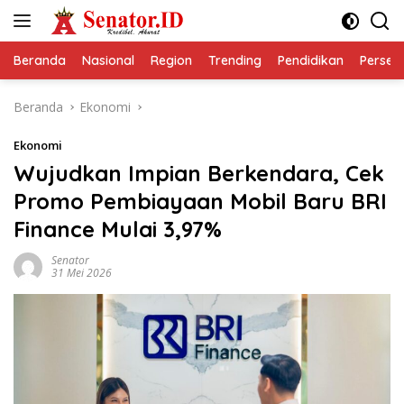
Langsung
ke
konten
Beranda
Nasional
Region
Trending
Pendidikan
Perseps
Beranda
Ekonomi
Ekonomi
Wujudkan Impian Berkendara, Cek
Promo Pembiayaan Mobil Baru BRI
Finance Mulai 3,97%
Senator
31 Mei 2026