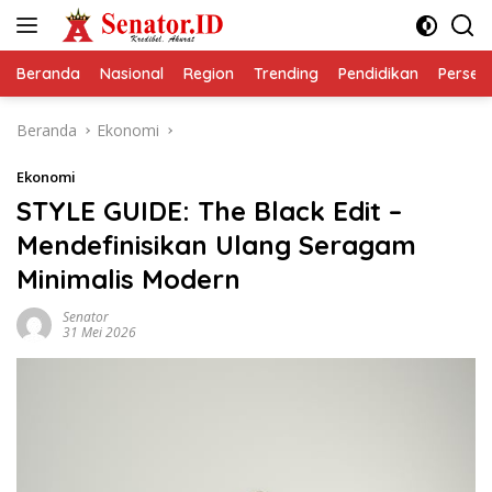
Langsung
ke
konten
Beranda
Nasional
Region
Trending
Pendidikan
Perseps
Beranda
Ekonomi
Ekonomi
STYLE GUIDE: The Black Edit –
Mendefinisikan Ulang Seragam
Minimalis Modern
Senator
31 Mei 2026