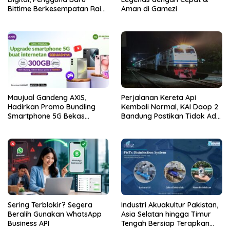
Bittime Berkesempatan Raih
Aman di Gamezi
Bonus Bitcoin
Maujual Gandeng AXIS,
Perjalanan Kereta Api
Hadirkan Promo Bundling
Kembali Normal, KAI Daop 2
Smartphone 5G Bekas
Bandung Pastikan Tidak Ada
Berkualitas dengan Bonus
Kerusakan Prasarana
Kuota hingga 300 GB
maupun Infrastruktur
Operasional Pasca Gempa
Pangandaran
Sering Terblokir? Segera
Industri Akuakultur Pakistan,
Beralih Gunakan WhatsApp
Asia Selatan hingga Timur
Business API
Tengah Bersiap Terapkan