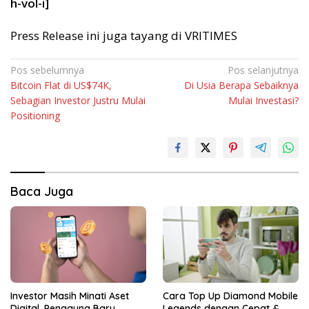
h-vol-i]
Press Release ini juga tayang di VRITIMES
Navigasi
Pos sebelumnya
Pos selanjutnya
Bitcoin Flat di US$74K,
Di Usia Berapa Sebaiknya
pos
Sebagian Investor Justru Mulai
Mulai Investasi?
Positioning
Baca Juga
Investor Masih Minati Aset
Cara Top Up Diamond Mobile
Digital, Pengguna Baru
Legends dengan Cepat &